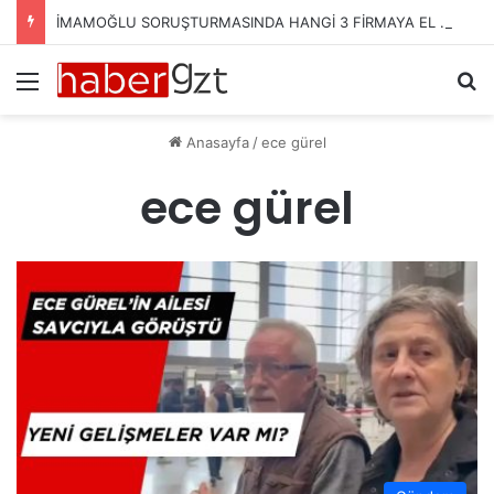
İMAMOĞLU SORUŞTURMASINDA HANGİ 3 FİRMAYA EL KONULDU?
Menü
Ar
Anasayfa
/
ece gürel
ece gürel