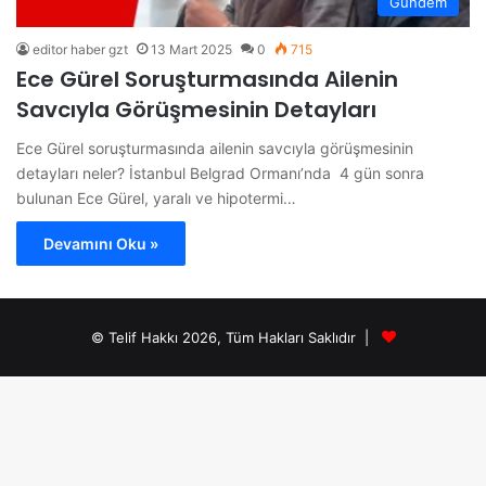
Gündem
editor haber gzt
13 Mart 2025
0
715
Ece Gürel Soruşturmasında Ailenin
Savcıyla Görüşmesinin Detayları
Ece Gürel soruşturmasında ailenin savcıyla görüşmesinin
detayları neler? İstanbul Belgrad Ormanı’nda 4 gün sonra
bulunan Ece Gürel, yaralı ve hipotermi…
Devamını Oku »
© Telif Hakkı 2026, Tüm Hakları Saklıdır |