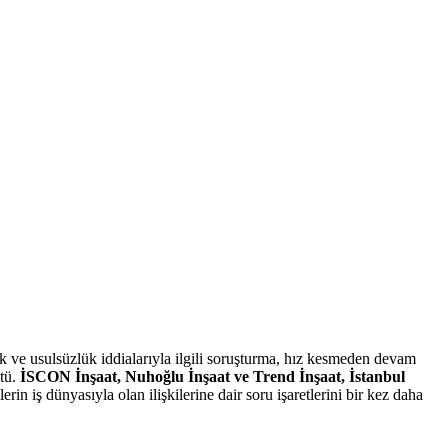
uk
ve
usulsüzlük
iddialarıyla
ilgili
soruşturma,
hız
kesmeden
devam
tü.
İSCON
İnşaat,
Nuhoğlu
İnşaat
ve
Trend
İnşaat,
İstanbul
lerin
iş
dünyasıyla
olan
ilişkilerine
dair
soru
işaretlerini
bir
kez
daha