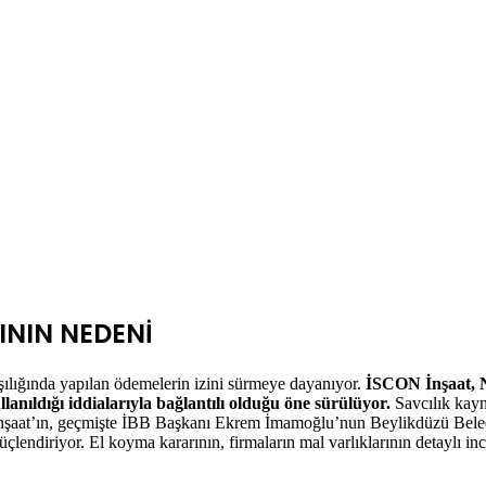
ININ NEDENİ
şılığında
yapılan
ödemelerin
izini
sürmeye
dayanıyor.
İSCON
İnşaat,
llanıldığı
iddialarıyla
bağlantılı
olduğu
öne
sürülüyor.
Savcılık
kayn
nşaat’ın,
geçmişte
İBB
Başkanı
Ekrem
İmamoğlu’nun
Beylikdüzü
Bele
üçlendiriyor.
El
koyma
kararının,
firmaların
mal
varlıklarının
detaylı
in