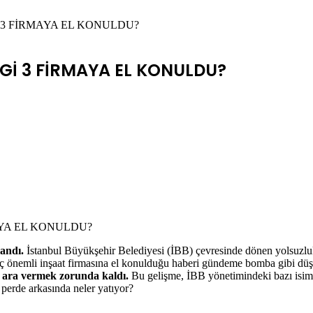
3 FİRMAYA EL KONULDU?
İ 3 FİRMAYA EL KONULDU?
andı.
İstanbul
Büyükşehir
Belediyesi
(İBB)
çevresinde
dönen
yolsuzl
üç
önemli
inşaat
firmasına
el
konulduğu
haberi
gündeme
bomba
gibi
düş
k
ara
vermek
zorunda
kaldı.
Bu
gelişme,
İBB
yönetimindeki
bazı
isim
n
perde
arkasında
neler
yatıyor?