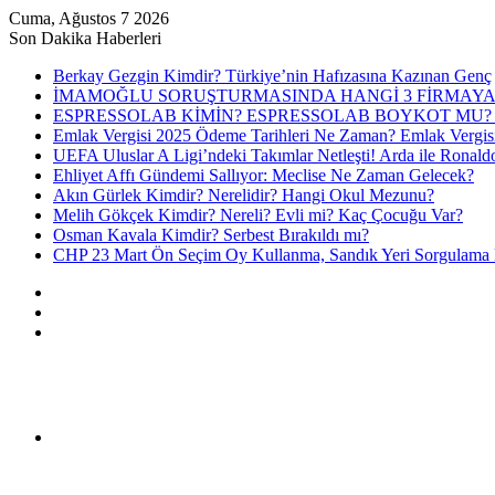
Cuma, Ağustos 7 2026
Son Dakika Haberleri
Berkay Gezgin Kimdir? Türkiye’nin Hafızasına Kazınan Genç
İMAMOĞLU SORUŞTURMASINDA HANGİ 3 FİRMAYA
ESPRESSOLAB KİMİN? ESPRESSOLAB BOYKOT MU? 
Emlak Vergisi 2025 Ödeme Tarihleri Ne Zaman? Emlak Vergis
UEFA Uluslar A Ligi’ndeki Takımlar Netleşti! Arda ile Ronald
Ehliyet Affı Gündemi Sallıyor: Meclise Ne Zaman Gelecek?
Akın Gürlek Kimdir? Nerelidir? Hangi Okul Mezunu?
Melih Gökçek Kimdir? Nereli? Evli mi? Kaç Çocuğu Var?
Osman Kavala Kimdir? Serbest Bırakıldı mı?
CHP 23 Mart Ön Seçim Oy Kullanma, Sandık Yeri Sorgulama N
Kayıt
Ol
Rastgele
Makale
Kenar
Bölmesi
Menü