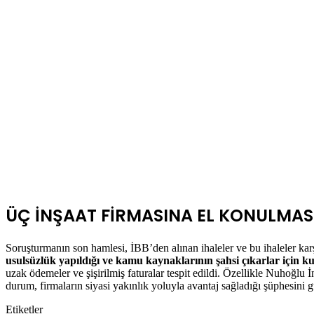
ÜÇ İNŞAAT FİRMASINA EL KONULMAS
Soruşturmanın
son
hamlesi,
İBB’den
alınan
ihaleler
ve
bu
ihaleler
kar
usulsüzlük
yapıldığı
ve
kamu
kaynaklarının
şahsi
çıkarlar
için
ku
uzak
ödemeler
ve
şişirilmiş
faturalar
tespit
edildi.
Özellikle
Nuhoğlu
İ
durum,
firmaların
siyasi
yakınlık
yoluyla
avantaj
sağladığı
şüphesini
g
Etiketler