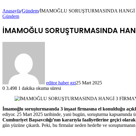
Anasayfa
/
Gündem
/
İMAMOĞLU SORUŞTURMASINDA HANGİ 
Gündem
İMAMOĞLU SORUŞTURMASINDA HANG
editor haber gzt
25 Mart 2025
0
3.498
1 dakika okuma süresi
İmamoğlu soruşturmasında 3 inşaat firmasına el konulduğu açıkl
ediyor.
25
Mart
2025
tarihinde,
yani
bugün,
soruşturma
kapsamında
Cumhuriyet
Başsavcılığı’nın
kararıyla
faaliyetlerine
geçici
olara
gün
yüzüne
çıkardı.
Peki,
bu
firmalar
neden
hedefte
ve
soruşturmanı