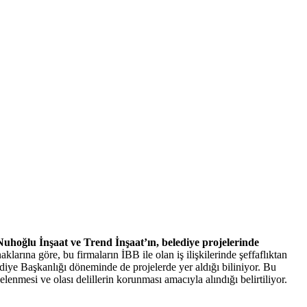
Nuhoğlu
İnşaat
ve
Trend
İnşaat’ın,
belediye
projelerinde
aklarına
göre,
bu
firmaların
İBB
ile
olan
iş
ilişkilerinde
şeffaflıktan
diye
Başkanlığı
döneminde
de
projelerde
yer
aldığı
biliniyor.
Bu
celenmesi
ve
olası
delillerin
korunması
amacıyla
alındığı
belirtiliyor.