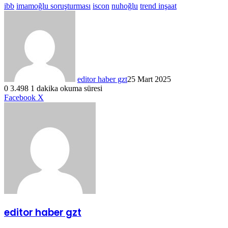
ibb
imamoğlu soruşturması
iscon
nuhoğlu
trend inşaat
editor haber gzt
25 Mart 2025
0
3.498
1 dakika okuma süresi
LinkedIn
Tumblr
Pinterest
Reddit
VKontakte
E-
Yazdır
Facebook
X
Posta
ile
paylaş
editor haber gzt