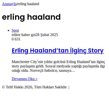
Anasayfa
/
erling haaland
erling haaland
Spor
editor haber gzt
28 Şubat 2025
0
631
Erling Haaland’tan İlginç Story
Manchester City’nin yıldız golcüsü Erling Haaland’tan ilginç
story paylaşımı geldi. Sosyal medyada yaptığı paylaşımla ilgi
odağı oldu. Norveçli futbolcu, saunaya…
Devamını Oku »
© Telif Hakkı 2026, Tüm Hakları Saklıdır |
Başa
dön
tuşu