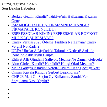
Cuma, Ağustos 7 2026
Son Dakika Haberleri
Berkay Gezgin Kimdir? Türkiye’nin Hafızasına Kazınan
Genç
İMAMOĞLU SORUŞTURMASINDA HANGİ 3
FİRMAYA EL KONULDU?
ESPRESSOLAB KİMİN? ESPRESSOLAB BOYKOT
MU? KAÇ ŞUBESİ VAR?
Emlak Vergisi 2025 Ödeme Tarihleri Ne Zaman? Emlak
Vergisi Ne Kadar?
UEFA Uluslar A Ligi’ndeki Takımlar Netleşti! Arda ile
Ronaldo Artık Aynu Grupta.
Ehliyet Affı Gündemi Sallıyor: Meclise Ne Zaman Gelecek?
Akın Gürlek Kimdir? Nerelidir? Hangi Okul Mezunu?
Melih Gökçek Kimdir? Nereli? Evli mi? Kaç Çocuğu Var?
Osman Kavala Kimdir? Serbest Bırakıldı mı?
CHP 23 Mart Ön Seçim Oy Kullanma, Sandık Yeri
Sorgulama Nasıl Yapılır?
Kayıt
Ol
Rastgele
Makale
Kenar
Bölmesi