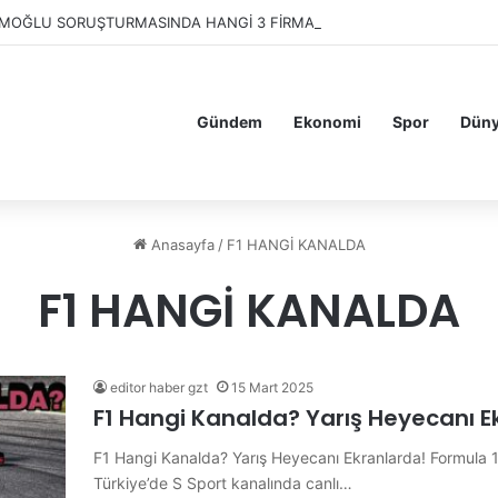
MOĞLU SORUŞTURMASINDA HANGİ 3 FİRMAYA EL KONULDU?
Gündem
Ekonomi
Spor
Dün
Anasayfa
/
F1 HANGİ KANALDA
F1 HANGİ KANALDA
editor haber gzt
15 Mart 2025
F1 Hangi Kanalda? Yarış Heyecanı E
F1 Hangi Kanalda? Yarış Heyecanı Ekranlarda! Formula 1 t
Türkiye’de S Sport kanalında canlı…