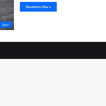
Devamını Oku »
Spor