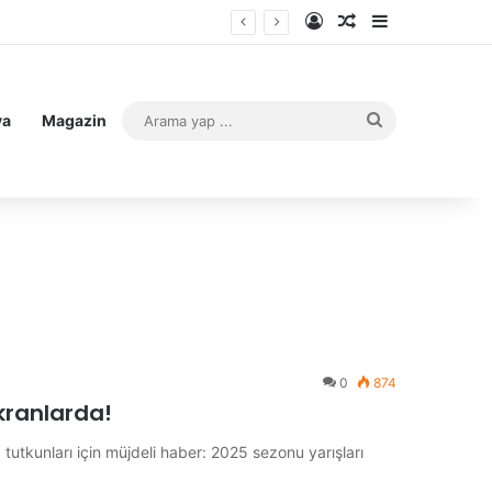
Kayıt Ol
Rastgele Makale
Kenar Bölme
Arama
ya
Magazin
yap
...
0
874
kranlarda!
utkunları için müjdeli haber: 2025 sezonu yarışları