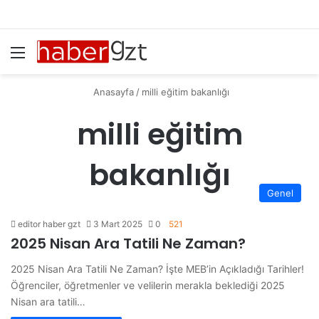
Menü
Ar
Anasayfa
/
milli eğitim bakanlığı
milli eğitim
bakanlığı
Genel
editor haber gzt
3 Mart 2025
0
521
2025 Nisan Ara Tatili Ne Zaman?
2025 Nisan Ara Tatili Ne Zaman? İşte MEB’in Açıkladığı Tarihler!
Öğrenciler, öğretmenler ve velilerin merakla beklediği 2025
Nisan ara tatili…