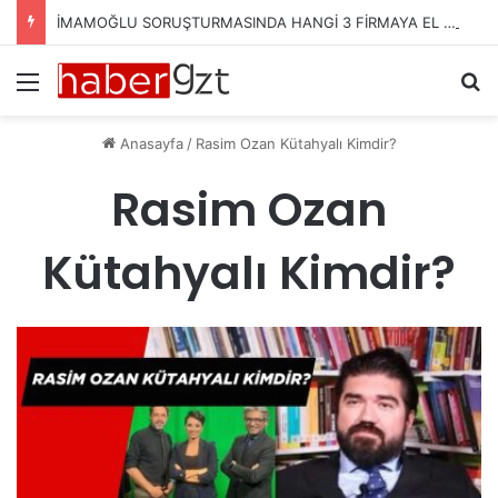
İMAMOĞLU SORUŞTURMASINDA HANGİ 3 FİRMAYA EL KONULDU?
Menü
Ar
Anasayfa
/
Rasim Ozan Kütahyalı Kimdir?
Rasim Ozan
Kütahyalı Kimdir?