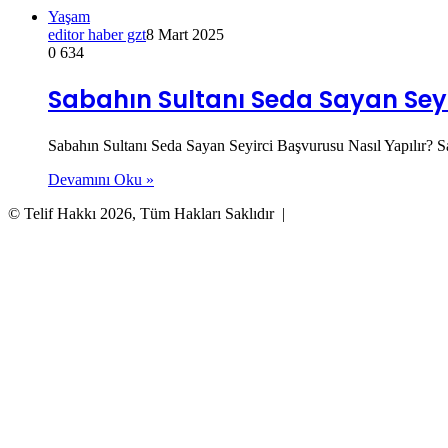
Yaşam
editor haber gzt
8 Mart 2025
0
634
Sabahın Sultanı Seda Sayan Seyi
Sabahın Sultanı Seda Sayan Seyirci Başvurusu Nasıl Yapılır? 
Devamını Oku »
© Telif Hakkı 2026, Tüm Hakları Saklıdır |
Başa
dön
tuşu