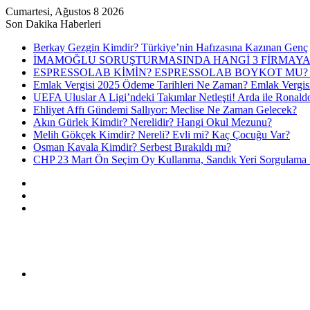
Cumartesi, Ağustos 8 2026
Son Dakika Haberleri
Berkay Gezgin Kimdir? Türkiye’nin Hafızasına Kazınan Genç
İMAMOĞLU SORUŞTURMASINDA HANGİ 3 FİRMAYA
ESPRESSOLAB KİMİN? ESPRESSOLAB BOYKOT MU? 
Emlak Vergisi 2025 Ödeme Tarihleri Ne Zaman? Emlak Vergis
UEFA Uluslar A Ligi’ndeki Takımlar Netleşti! Arda ile Ronald
Ehliyet Affı Gündemi Sallıyor: Meclise Ne Zaman Gelecek?
Akın Gürlek Kimdir? Nerelidir? Hangi Okul Mezunu?
Melih Gökçek Kimdir? Nereli? Evli mi? Kaç Çocuğu Var?
Osman Kavala Kimdir? Serbest Bırakıldı mı?
CHP 23 Mart Ön Seçim Oy Kullanma, Sandık Yeri Sorgulama N
Kayıt
Ol
Rastgele
Makale
Kenar
Bölmesi
Menü