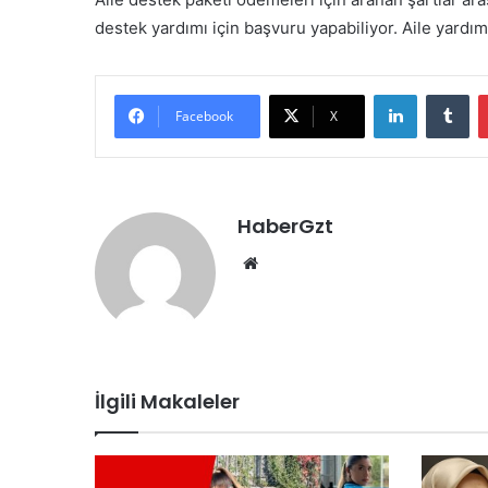
destek yardımı için başvuru yapabiliyor. Aile yardım
LinkedIn
Tu
Facebook
X
HaberGzt
Web
sitesi
İlgili Makaleler