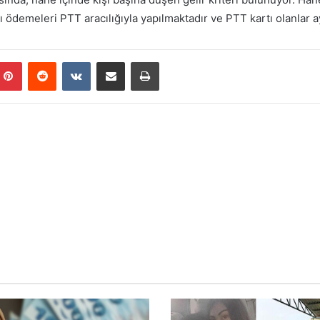
ı ödemeleri PTT aracılığıyla yapılmaktadır ve PTT kartı olanlar 
mblr
Pinterest
Reddit
VKontakte
E-Posta ile paylaş
Yazdır