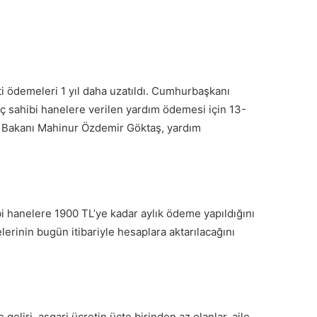
eti ödemeleri 1 yıl daha uzatıldı. Cumhurbaşkanı
yaç sahibi hanelere verilen yardım ödemesi için 13-
er Bakanı Mahinur Özdemir Göktaş, yardım
i hanelere 1900 TL’ye kadar aylık ödeme yapıldığını
rinin bugün itibariyle hesaplara aktarılacağını
geliri, asgari ücretin üçte birinden az olanlar, aile