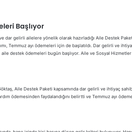
leri Başlıyor
ve dar gelirli ailelere yönelik olarak hazırladığı Aile Destek Pak
ımı, Temmuz ayı ödemeleri için de başlatıldı. Dar gelirli ve ihti
ı aile destek ödemeleri bugün başlıyor. Aile ve Sosyal Hizmetl
ktaş, Aile Destek Paketi kapsamında dar gelirli ve ihtiyaç sahib
yardım ödemesinden faydalandığını belirtti ve Temmuz ayı ödemele
ında, hane içinde kişi başına düşen gelir kriteri bulunuyor. Hane 