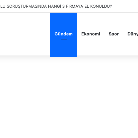
OLAB KİMİN? ESPRESSOLAB BOYKOT MU? KAÇ ŞUBESİ VAR?
Gündem
Ekonomi
Spor
Dün