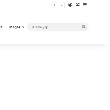
Kayıt Ol
Rastgele Makale
Kenar Bölme
Arama
ya
Magazin
yap
...