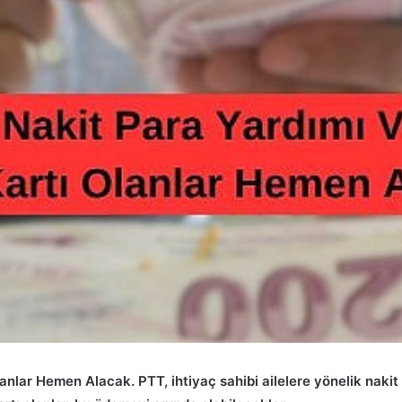
lanlar Hemen Alacak. PTT, ihtiyaç sahibi ailelere yönelik nak