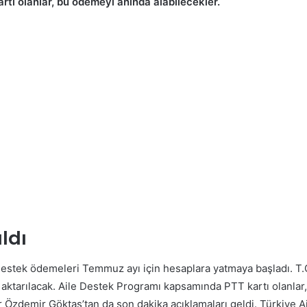
tı olanlar, bu ödemeyi anında alabilecekler.
ldı
e destek ödemeleri Temmuz ayı için hesaplara yatmaya başladı. T
 aktarılacak. Aile Destek Programı kapsamında PTT kartı olanlar, 
ir Özdemir Göktaş’tan da son dakika açıklamaları geldi. Türkiye 