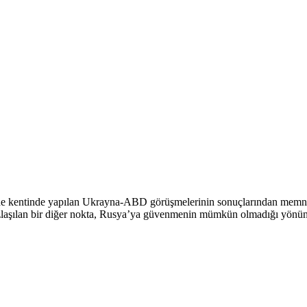
dde kentinde yapılan Ukrayna-ABD görüşmelerinin sonuçlarından memnun
 uzlaşılan bir diğer nokta, Rusya’ya güvenmenin mümkün olmadığı yönünd