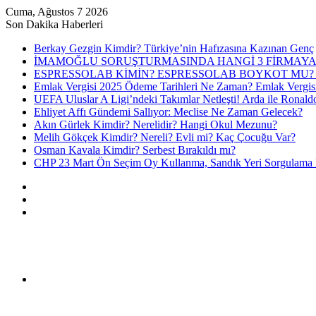
Cuma, Ağustos 7 2026
Son Dakika Haberleri
Berkay Gezgin Kimdir? Türkiye’nin Hafızasına Kazınan Genç
İMAMOĞLU SORUŞTURMASINDA HANGİ 3 FİRMAYA
ESPRESSOLAB KİMİN? ESPRESSOLAB BOYKOT MU? 
Emlak Vergisi 2025 Ödeme Tarihleri Ne Zaman? Emlak Vergis
UEFA Uluslar A Ligi’ndeki Takımlar Netleşti! Arda ile Ronald
Ehliyet Affı Gündemi Sallıyor: Meclise Ne Zaman Gelecek?
Akın Gürlek Kimdir? Nerelidir? Hangi Okul Mezunu?
Melih Gökçek Kimdir? Nereli? Evli mi? Kaç Çocuğu Var?
Osman Kavala Kimdir? Serbest Bırakıldı mı?
CHP 23 Mart Ön Seçim Oy Kullanma, Sandık Yeri Sorgulama N
Kayıt
Ol
Rastgele
Makale
Kenar
Bölmesi
Menü