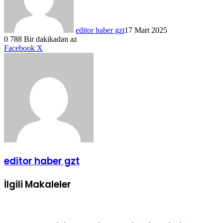
editor haber gzt
17 Mart 2025
0
788
Bir dakikadan az
LinkedIn
Tumblr
Pinterest
Reddit
VKontakte
E-
Yazdır
Facebook
X
Posta
ile
paylaş
editor haber gzt
İlgili Makaleler