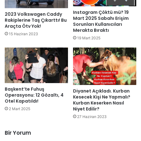
Instagram Çöktü mü? 19
2023 Volkswagen Caddy
Mart 2025 Sabahı Erişim
Rakiplerine Taş Çıkarttı! Bu
Sorunları Kullanıcıları
Araçta Ötv Yok!
Merakta Bıraktı
15 Haziran 2023
19 Mart 2025
Başkent’te Fuhuş
Diyanet Açıkladı. Kurban
Operasyonu: 12 Gözaltı, 4
Kesecek Kişi Ne Yapmalı?
Otel Kapatıldı!
Kurban Keserken Nasıl
Niyet Edilir?
2 Mart 2025
27 Haziran 2023
Bir Yorum