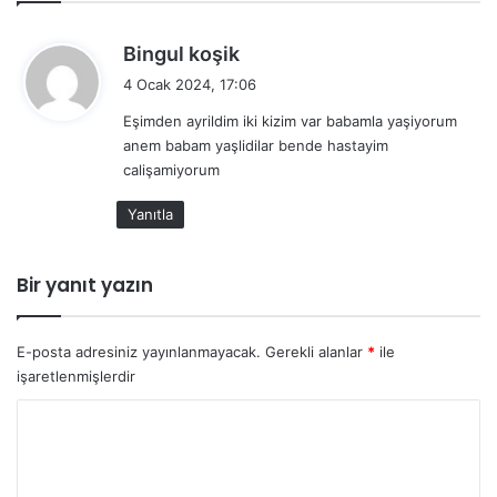
d
Bingul koşik
e
4 Ocak 2024, 17:06
d
Eşimden ayrildim iki kizim var babamla yaşiyorum
i
anem babam yaşlidilar bende hastayim
k
calişamiyorum
i
:
Yanıtla
Bir yanıt yazın
E-posta adresiniz yayınlanmayacak.
Gerekli alanlar
*
ile
işaretlenmişlerdir
Y
o
r