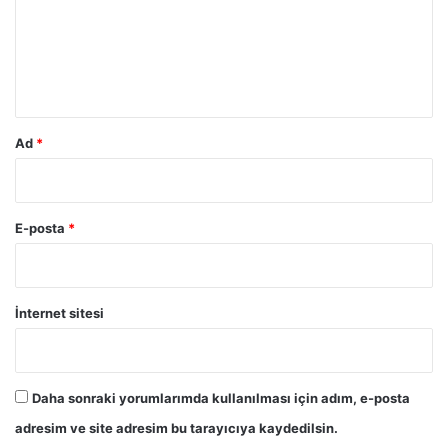
u
m
*
Ad
*
E-posta
*
İnternet sitesi
Daha sonraki yorumlarımda kullanılması için adım, e-posta
adresim ve site adresim bu tarayıcıya kaydedilsin.