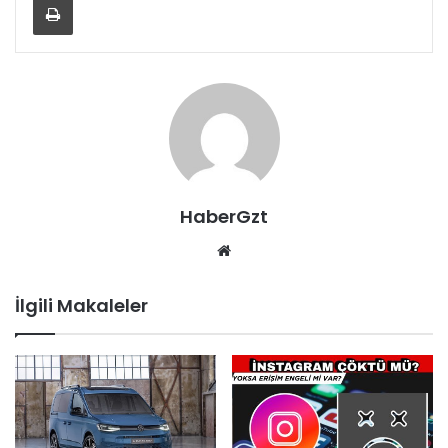
HaberGzt
Web
sitesi
İlgili Makaleler