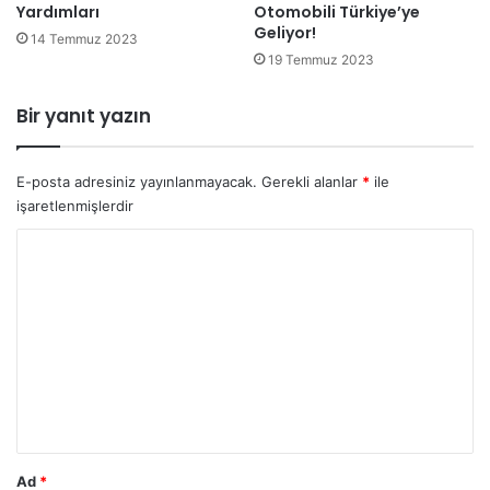
Yardımları
Otomobili Türkiye’ye
Geliyor!
14 Temmuz 2023
19 Temmuz 2023
Bir yanıt yazın
E-posta adresiniz yayınlanmayacak.
Gerekli alanlar
*
ile
işaretlenmişlerdir
Y
o
r
u
m
*
Ad
*