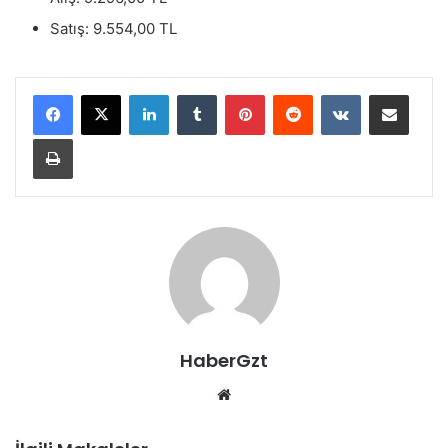
Satış: 9.554,00 TL
LinkedIn
Tumblr
Pinterest
Reddit
VKontakte
E-Posta ile paylaş
Yazdır
HaberGzt
Web
sitesi