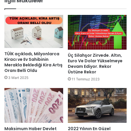
İlgili Makaleler
TÜİK açıkladı, Milyonlarca
Üç Silahşor Zirvede. Altın,
Kiracı ve Ev Sahibinin
Euro Ve Dolar Yükselmeye
Merakla Beklediği Kira Artış
Devam Ediyor. Rekor
Oranı Belli Oldu
Üstüne Rekor
3 Mart 2025
11 Temmuz 2023
Maksimum Haber Devlet
2022 Yılının En Güzel