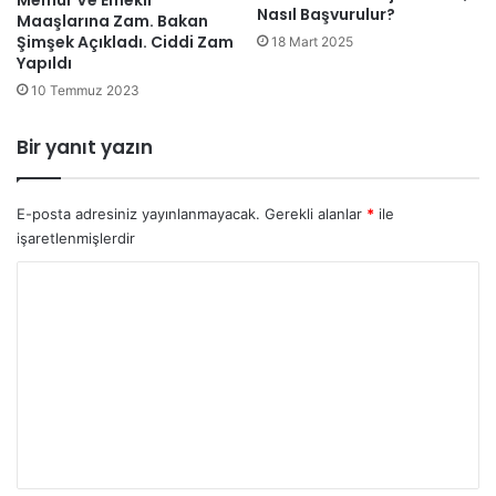
Nasıl Başvurulur?
Maaşlarına Zam. Bakan
Şimşek Açıkladı. Ciddi Zam
18 Mart 2025
Yapıldı
10 Temmuz 2023
Bir yanıt yazın
E-posta adresiniz yayınlanmayacak.
Gerekli alanlar
*
ile
işaretlenmişlerdir
Y
o
r
u
m
*