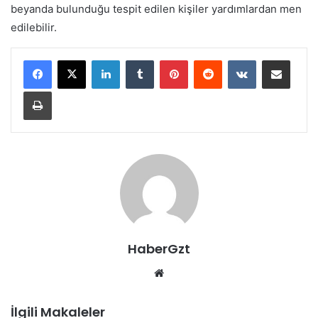
beyanda bulunduğu tespit edilen kişiler yardımlardan men
edilebilir.
LinkedIn
Tumblr
Pinterest
Reddit
VKontakte
E-Posta ile paylaş
Yazdır
HaberGzt
Web
sitesi
İlgili Makaleler