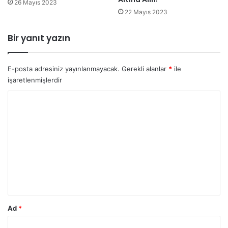
26 Mayıs 2023
22 Mayıs 2023
Bir yanıt yazın
E-posta adresiniz yayınlanmayacak.
Gerekli alanlar
*
ile
işaretlenmişlerdir
Y
o
r
u
m
*
Ad
*