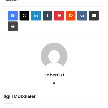
LinkedIn
Tumblr
Pinterest
Reddit
VKontakte
E-Posta ile paylaş
Yazdır
HaberGzt
Web
sitesi
İlgili Makaleler