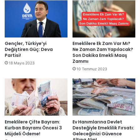
Gençler, Türkiye’yi
Emeklilere Ek Zam Var Mı?
Değiştiren Güç: Deva
Ne Zaman Zam Yapılacak?
Partisi!
Son Dakika Emekli Maaş
Zammı
18 Mayıs 2023
10 Temmuz 2023
Emeklilere Çifte Bayram:
Ev Hanımlarına Devlet
Kurban Bayramı Öncesi 3
Desteğiyle Emeklilik Fırsatı:
Müjdeli Ödeme!
Geleceğinizi Güvence
Altına Alın!