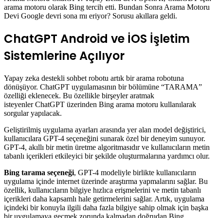
arama motoru olarak Bing tercih etti. Bundan Sonra Arama Motoru
Devi Google devri sona mı eriyor? Sorusu akıllara geldi.
ChatGPT Android ve İOS İşletim
Sistemlerine Açılıyor
Yapay zeka destekli sohbet robotu artık bir arama robotuna
dönüşüyor. ChatGPT uygulamasının bir bölümüne “TARAMA”
özelliği eklenecek. Bu özellikle birşeyler aratmak
isteyenler ChatGPT üzerinden Bing arama motoru kullanılarak
sorgular yapılacak.
Geliştirilmiş uygulama ayarları arasında yer alan model değiştirici,
kullanıcılara GPT-4 seçeneğini sunarak özel bir deneyim sunuyor.
GPT-4, akıllı bir metin üretme algoritmasıdır ve kullanıcıların metin
tabanlı içerikleri etkileyici bir şekilde oluşturmalarına yardımcı olur.
Bing tarama seçeneği
, GPT-4 modeliyle birlikte kullanıcıların
uygulama içinde internet üzerinde araştırma yapmalarını sağlar. Bu
özellik, kullanıcıların bilgiye hızlıca erişmelerini ve metin tabanlı
içerikleri daha kapsamlı hale getirmelerini sağlar. Artık, uygulama
içindeki bir konuyla ilgili daha fazla bilgiye sahip olmak için başka
bir uygulamaya geçmek zorunda kalmadan doğrudan Bing