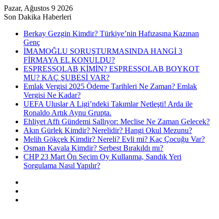
Pazar, Ağustos 9 2026
Son Dakika Haberleri
Berkay Gezgin Kimdir? Türkiye’nin Hafızasına Kazınan
Genç
İMAMOĞLU SORUŞTURMASINDA HANGİ 3
FİRMAYA EL KONULDU?
ESPRESSOLAB KİMİN? ESPRESSOLAB BOYKOT
MU? KAÇ ŞUBESİ VAR?
Emlak Vergisi 2025 Ödeme Tarihleri Ne Zaman? Emlak
Vergisi Ne Kadar?
UEFA Uluslar A Ligi’ndeki Takımlar Netleşti! Arda ile
Ronaldo Artık Aynu Grupta.
Ehliyet Affı Gündemi Sallıyor: Meclise Ne Zaman Gelecek?
Akın Gürlek Kimdir? Nerelidir? Hangi Okul Mezunu?
Melih Gökçek Kimdir? Nereli? Evli mi? Kaç Çocuğu Var?
Osman Kavala Kimdir? Serbest Bırakıldı mı?
CHP 23 Mart Ön Seçim Oy Kullanma, Sandık Yeri
Sorgulama Nasıl Yapılır?
Kayıt
Ol
Rastgele
Makale
Kenar
Bölmesi