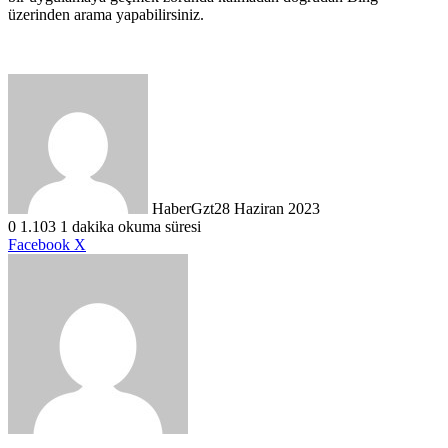
üzerinden arama yapabilirsiniz.
HaberGzt
28 Haziran 2023
0
1.103
1 dakika okuma süresi
LinkedIn
Tumblr
Pinterest
Reddit
VKontakte
E-
Yazdır
Facebook
X
Posta
ile
paylaş