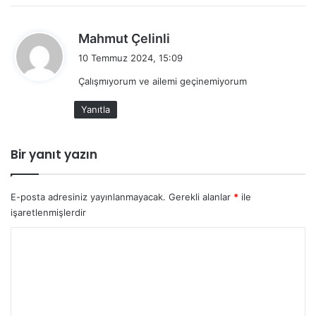
d
Mahmut Çelinli
e
10 Temmuz 2024, 15:09
d
Çalışmıyorum ve ailemi geçinemiyorum
i
k
Yanıtla
i
:
Bir yanıt yazın
E-posta adresiniz yayınlanmayacak.
Gerekli alanlar
*
ile
işaretlenmişlerdir
Y
o
r
u