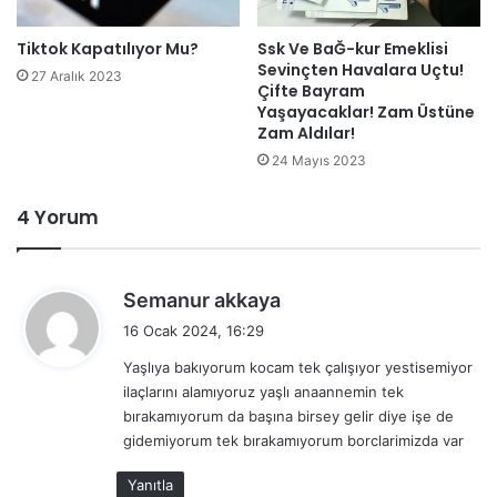
Tiktok Kapatılıyor Mu?
Ssk Ve BaĞ-kur Emeklisi
Sevinçten Havalara Uçtu!
27 Aralık 2023
Çifte Bayram
Yaşayacaklar! Zam Üstüne
Zam Aldılar!
24 Mayıs 2023
4 Yorum
d
Semanur akkaya
e
16 Ocak 2024, 16:29
d
Yaşlıya bakıyorum kocam tek çalışıyor yestisemiyor
i
ilaçlarını alamıyoruz yaşlı anaannemin tek
k
bırakamıyorum da başına birsey gelir diye işe de
i
gidemiyorum tek bırakamıyorum borclarimizda var
:
Yanıtla