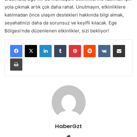
yola çıkmak artık çok daha rahat. Unutmayın, etkinliklere
katılmadan önce ulaşım destekleri hakkında bilgi almak,
seyahatinizi daha da sorunsuz ve keyifli kılacak. Ege
Bölgesi’nde düzenlenen etkinlikler, sizi bekliyor!
LinkedIn
Tumblr
Pinterest
Reddit
VKontakte
E-Posta ile paylaş
Yazdır
HaberGzt
Web