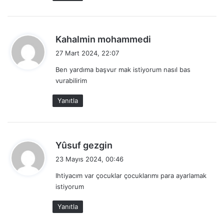
d
Kahalmin mohammedi
e
27 Mart 2024, 22:07
d
Ben yardıma başvur mak istiyorum nasıl bas
i
vurabilirim
k
i
Yanıtla
:
d
Yûsuf gezgin
e
23 Mayıs 2024, 00:46
d
Ihtiyacım var çocuklar çocuklarımı para ayarlamak
i
istiyorum
k
i
Yanıtla
: