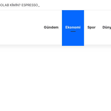
OLAB KİMİN? ESPRESSOLAB BOYKOT MU? KAÇ ŞUBESİ VAR?
Gündem
Ekonomi
Spor
Dün