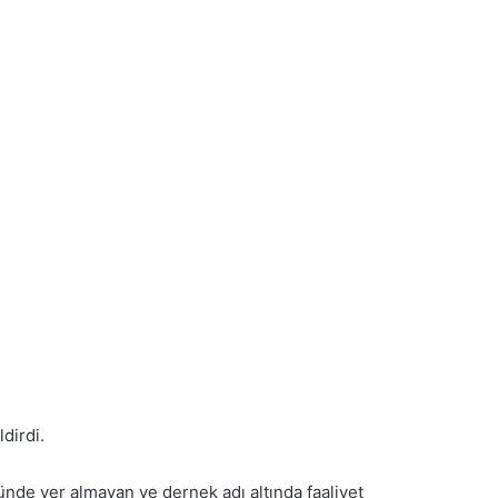
ldirdi.
öründe yer almayan ve dernek adı altında faaliyet