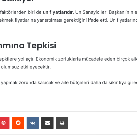
 faktörlerden biri de
un fiyatlarıdır
. Un Sanayicileri Başkanı’nın e
ekmek fiyatlarına yansıtılması gerektiğini ifade etti. Un fiyatların
mına Tepkisi
tepkilere yol açtı. Ekonomik zorluklarla mücadele eden birçok ai
ı olumsuz etkileyecektir.
 yapmak zorunda kalacak ve aile bütçeleri daha da sıkıntıya girec
mblr
Pinterest
Reddit
VKontakte
E-Posta ile paylaş
Yazdır