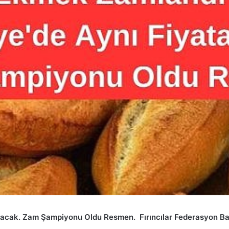
acak. Zam Şampiyonu Oldu Resmen. Fırıncılar Federasyon Başk