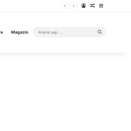
Kayıt Ol
Rastgele Makale
Kenar Bölme
Arama
ya
Magazin
yap
...