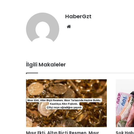
HaberGzt
Web
sitesi
İlgili Makaleler
Mısır Ekti, Altın Biçti Resmen. Mısır
Şok Habe