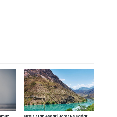
emmuz
Kırgızistan Asgari Ücret Ne Kadar