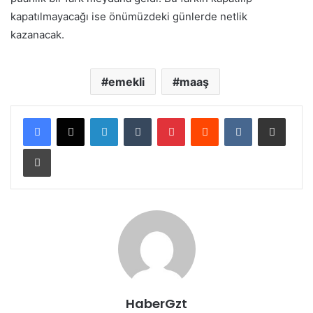
kapatılmayacağı ise önümüzdeki günlerde netlik
kazanacak.
emekli
maaş
LinkedIn
Tumblr
Pinterest
Reddit
VKontakte
E-Posta ile paylaş
Yazdır
HaberGzt