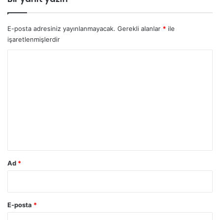
E-posta adresiniz yayınlanmayacak.
Gerekli alanlar
*
ile
işaretlenmişlerdir
Y
o
r
u
m
*
Ad
*
E-posta
*