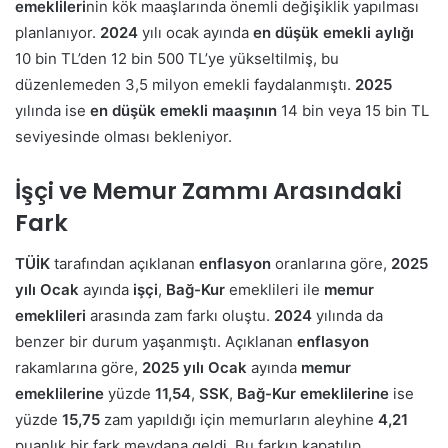
emeklileri
nin kök maaşlarında önemli değişiklik yapılması
planlanıyor.
2024
yılı ocak ayında
en düşük emekli aylığı
10 bin TL’den 12 bin 500 TL’ye yükseltilmiş, bu
düzenlemeden 3,5 milyon emekli faydalanmıştı.
2025
yılında ise
en düşük emekli maaşının
14 bin veya 15 bin TL
seviyesinde olması bekleniyor.
İşçi ve Memur Zammı Arasındaki
Fark
TÜİK
tarafından açıklanan
enflasyon
oranlarına göre,
2025
yılı Ocak
ayında
işçi
,
Bağ-Kur
emeklileri ile
memur
emeklileri
arasında zam farkı oluştu.
2024
yılında da
benzer bir durum yaşanmıştı. Açıklanan
enflasyon
rakamlarına göre,
2025 yılı Ocak
ayında
memur
emeklilerine
yüzde
11,54
,
SSK
,
Bağ-Kur emeklilerine
ise
yüzde
15,75
zam yapıldığı için memurların aleyhine
4,21
puanlık bir fark meydana geldi. Bu farkın kapatılıp