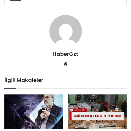
HaberGzt
Web
sitesi
İlgili Makaleler