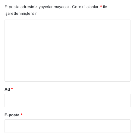
E-posta adresiniz yayınlanmayacak.
Gerekli alanlar
*
ile
işaretlenmişlerdir
Y
o
r
u
m
*
Ad
*
E-posta
*