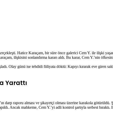
ekleşti. Hatice Karaçam, bir süre önce galerici Cem Y. ile ilişki yaşam
Karaçam, ilişkisini sonlandırma kararı aldı. Bu karar, Cem Y.’nin öfkesini 
adı. Olay günü ise tehdidi fiiliyata döktü: Kapıyı kırarak eve giren sal
a Yarattı
m’ın darp raporu alması ve şikayetçi olması üzerine karakola götürüldü.
pıldı. Ancak mahkeme, Cem Y.’yi adli kontrol şartıyla serbest bıraktı. 