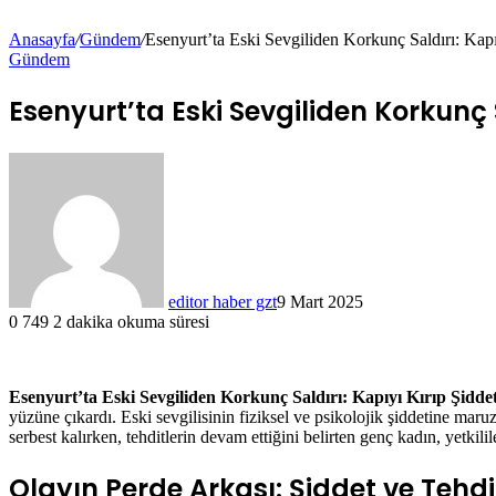
Anasayfa
/
Gündem
/
Esenyurt’ta Eski Sevgiliden Korkunç Saldırı: Kap
Gündem
Esenyurt’ta Eski Sevgiliden Korkunç 
editor haber gzt
9 Mart 2025
0
749
2 dakika okuma süresi
Esenyurt’ta Eski Sevgiliden Korkunç Saldırı: Kapıyı Kırıp Şidde
yüzüne çıkardı. Eski sevgilisinin fiziksel ve psikolojik şiddetine maru
serbest kalırken, tehditlerin devam ettiğini belirten genç kadın, yetkilil
Olayın Perde Arkası: Şiddet ve Tehdit