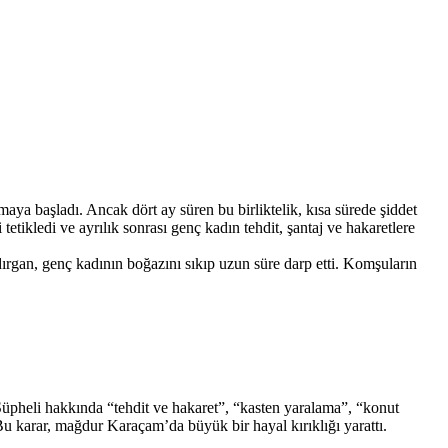
aya başladı. Ancak dört ay süren bu birliktelik, kısa sürede şiddet
tetikledi ve ayrılık sonrası genç kadın tehdit, şantaj ve hakaretlere
dırgan, genç kadının boğazını sıkıp uzun süre darp etti. Komşuların
 Şüpheli hakkında “tehdit ve hakaret”, “kasten yaralama”, “konut
Bu karar, mağdur Karaçam’da büyük bir hayal kırıklığı yarattı.