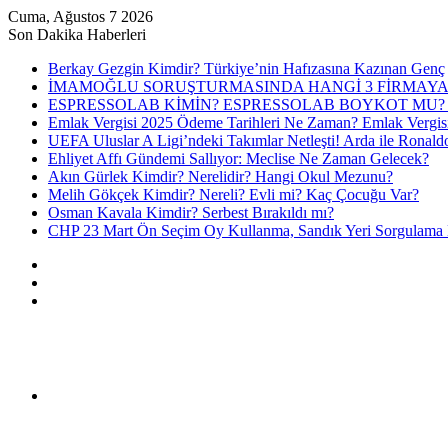
Cuma, Ağustos 7 2026
Son Dakika Haberleri
Berkay Gezgin Kimdir? Türkiye’nin Hafızasına Kazınan Genç
İMAMOĞLU SORUŞTURMASINDA HANGİ 3 FİRMAYA
ESPRESSOLAB KİMİN? ESPRESSOLAB BOYKOT MU? 
Emlak Vergisi 2025 Ödeme Tarihleri Ne Zaman? Emlak Vergis
UEFA Uluslar A Ligi’ndeki Takımlar Netleşti! Arda ile Ronald
Ehliyet Affı Gündemi Sallıyor: Meclise Ne Zaman Gelecek?
Akın Gürlek Kimdir? Nerelidir? Hangi Okul Mezunu?
Melih Gökçek Kimdir? Nereli? Evli mi? Kaç Çocuğu Var?
Osman Kavala Kimdir? Serbest Bırakıldı mı?
CHP 23 Mart Ön Seçim Oy Kullanma, Sandık Yeri Sorgulama N
Kayıt
Ol
Rastgele
Makale
Kenar
Bölmesi
Menü