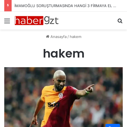
İMAMOĞLU SORUŞTURMASINDA HANGİ 3 FİRMAYA EL KONULDU?
Menü
Ar
Anasayfa
/
hakem
hakem