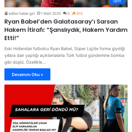
Spor
editor haber gzt
1 Mart 2025
0
819
Ryan Babel’den Galatasaray’ı Sarsan
Hakem İtirafı: “Şanslıydık, Hakem Yardım
Etti!”
Eski Hollandalı futbolcu Ryan Babel, Süper Lig’de forma giydiği
yıllara dair yaptığı açıklamalarla Türk futbol gündemine bomba
gibi düştü. Özellikle…
Devamını Oku »