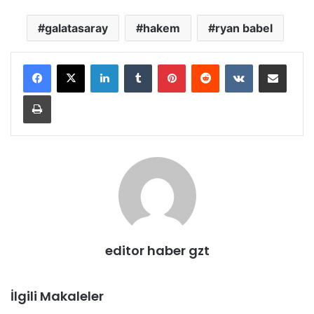
galatasaray
hakem
ryan babel
LinkedIn
Tumblr
Pinterest
Reddit
VKontakte
E-Posta ile paylaş
Yazdır
editor haber gzt
İlgili Makaleler