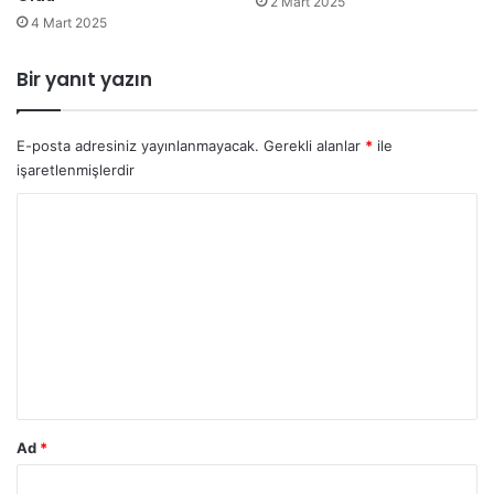
2 Mart 2025
4 Mart 2025
Bir yanıt yazın
E-posta adresiniz yayınlanmayacak.
Gerekli alanlar
*
ile
işaretlenmişlerdir
Y
o
r
u
m
*
Ad
*