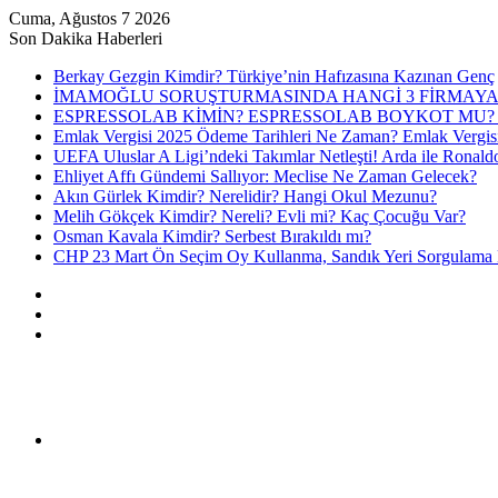
Cuma, Ağustos 7 2026
Son Dakika Haberleri
Berkay Gezgin Kimdir? Türkiye’nin Hafızasına Kazınan Genç
İMAMOĞLU SORUŞTURMASINDA HANGİ 3 FİRMAYA
ESPRESSOLAB KİMİN? ESPRESSOLAB BOYKOT MU? 
Emlak Vergisi 2025 Ödeme Tarihleri Ne Zaman? Emlak Vergis
UEFA Uluslar A Ligi’ndeki Takımlar Netleşti! Arda ile Ronald
Ehliyet Affı Gündemi Sallıyor: Meclise Ne Zaman Gelecek?
Akın Gürlek Kimdir? Nerelidir? Hangi Okul Mezunu?
Melih Gökçek Kimdir? Nereli? Evli mi? Kaç Çocuğu Var?
Osman Kavala Kimdir? Serbest Bırakıldı mı?
CHP 23 Mart Ön Seçim Oy Kullanma, Sandık Yeri Sorgulama N
Kayıt
Ol
Rastgele
Makale
Kenar
Bölmesi
Menü