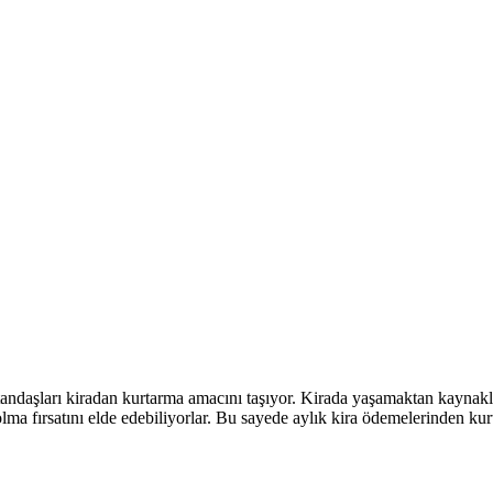
atandaşları kiradan kurtarma amacını taşıyor. Kirada yaşamaktan kayna
olma fırsatını elde edebiliyorlar. Bu sayede aylık kira ödemelerinden ku