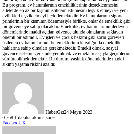
Bu program, ev hanımlarının emekliliklerinin desteklenmesini,
ailelerde en az bir kişinin istihdam edilmesini teşvik etmeyi ve yeni
evlilikleri teşvik etmeyi hedeflemektedir. Ev hanımlarının sigorta
primlerinin bir kısmının ödenmesiyle birlikte, onlar da emeklilik gibi
bir güvenceye sahip olacaklar. Emeklilik, ev hanımlarının ilerleyen
dönemlerinde maddi açıdan güvence altında olmalarını sağlayan
önemli bir adımdır. Ev işleri ve çocuk bakımı gibi zorlu görevleri
üstlenen ev hanımlarının, bu emeklerinin karşılığında emeklilik
haklarına sahip olmaları gerekmektedir. Emekli olmak, sosyal
güvence sistemi içerisinde yer almak ve emekli maaşıyla geçimlerini
sürdürebilmek demektir. Bu durum, yaşlılık dönemlerinde maddi
sıkıntı yaşama riskini azaltır.
HaberGzt
24 Mayıs 2023
0
768
1 dakika okuma süresi
LinkedIn
Tumblr
Pinterest
Reddit
VKontakte
E-
Yazdır
Facebook
X
Posta
ile