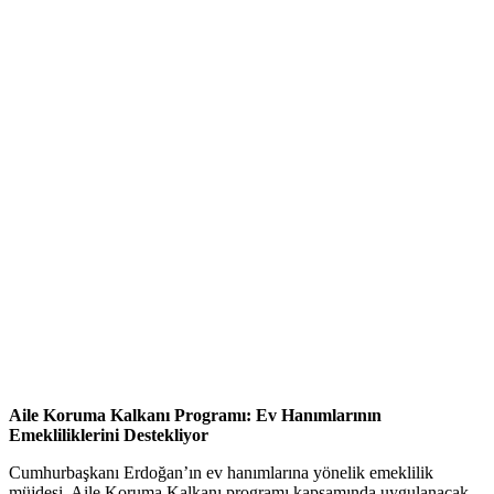
Aile Koruma Kalkanı Programı: Ev Hanımlarının
Emekliliklerini Destekliyor
Cumhurbaşkanı Erdoğan’ın ev hanımlarına yönelik emeklilik
müjdesi, Aile Koruma Kalkanı programı kapsamında uygulanacak.