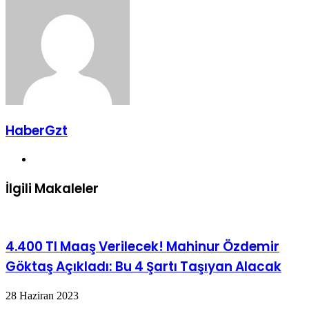
paylaş
HaberGzt
Web
sitesi
İlgili Makaleler
4.400 Tl Maaş Verilecek! Mahinur Özdemir
Göktaş Açıkladı: Bu 4 Şartı Taşıyan Alacak
28 Haziran 2023