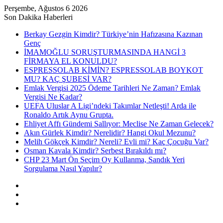
Perşembe, Ağustos 6 2026
Son Dakika Haberleri
Berkay Gezgin Kimdir? Türkiye’nin Hafızasına Kazınan
Genç
İMAMOĞLU SORUŞTURMASINDA HANGİ 3
FİRMAYA EL KONULDU?
ESPRESSOLAB KİMİN? ESPRESSOLAB BOYKOT
MU? KAÇ ŞUBESİ VAR?
Emlak Vergisi 2025 Ödeme Tarihleri Ne Zaman? Emlak
Vergisi Ne Kadar?
UEFA Uluslar A Ligi’ndeki Takımlar Netleşti! Arda ile
Ronaldo Artık Aynu Grupta.
Ehliyet Affı Gündemi Sallıyor: Meclise Ne Zaman Gelecek?
Akın Gürlek Kimdir? Nerelidir? Hangi Okul Mezunu?
Melih Gökçek Kimdir? Nereli? Evli mi? Kaç Çocuğu Var?
Osman Kavala Kimdir? Serbest Bırakıldı mı?
CHP 23 Mart Ön Seçim Oy Kullanma, Sandık Yeri
Sorgulama Nasıl Yapılır?
Kayıt
Ol
Rastgele
Makale
Kenar
Bölmesi