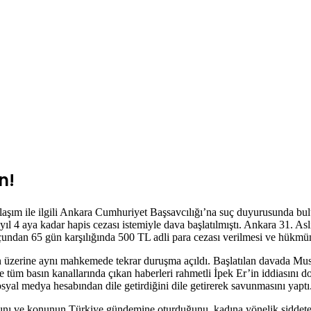
n!
aşım ile ilgili Ankara Cumhuriyet Başsavcılığı’na suç duyurusunda bu
 2 yıl 4 aya kadar hapis cezası istemiyle dava başlatılmıştı. Ankara 31.
suçundan 65 gün karşılığında 500 TL adli para cezası verilmesi ve hükmün
unun üzerine aynı mahkemede tekrar duruşma açıldı. Başlatılan davada M
 tüm basın kanallarında çıkan haberleri rahmetli İpek Er’in iddiasını d
yal medya hesabından dile getirdiğini dile getirerek savunmasını yaptı
tığını ve konunun Türkiye gündemine oturduğunu, kadına yönelik şiddet