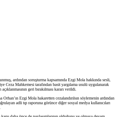
lunmuş, ardından soruşturma kapsamında Ezgi Mola hakkında sesli,
 Asliye Ceza Mahkemesi tarafından basit yargılama usulü uygulanarak
 açıklanmasının geri bırakılması kararı verildi.
usa Orhan’ın Ezgi Mola hakaretten cezalandırılsın söylemenin ardından
oğrulayan adli tıp raporuna görünce diğer sosyal medya kullanıcıları
.
e karşı daha önce de paylaşımlarının olduğunu ve olmaya devam