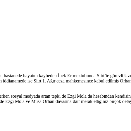
onra hastanede hayatını kaybeden İpek Er mektubunda Siirt’te görevli 
nan iddianamede ise Siirt 1. Ağır ceza mahkemesince kabul edilmiş Orhan
rken sosyal medyada artan tepki de Ezgi Mola da hesabından kendisine
de Ezgi Mola ve Musa Orhan davasına dair merak ettiğiniz birçok detayı