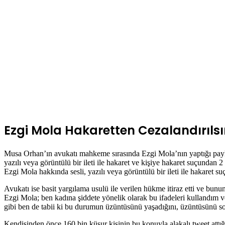
Ezgi Mola Hakaretten Cezalandırılsı
Musa Orhan’ın avukatı mahkeme sırasında Ezgi Mola’nın yaptığı payl
yazılı veya görüntülü bir ileti ile hakaret ve kişiye hakaret suçundan
Ezgi Mola hakkında sesli, yazılı veya görüntülü bir ileti ile hakaret 
Avukatı ise basit yargılama usulü ile verilen hükme itiraz etti ve b
Ezgi Mola; ben kadına şiddete yönelik olarak bu ifadeleri kullandım ve
gibi ben de tabii ki bu durumun üzüntüsünü yaşadığını, üzüntüsünü sos
Kendisinden önce 160 bin küsur kişinin bu konuyla alakalı tweet at