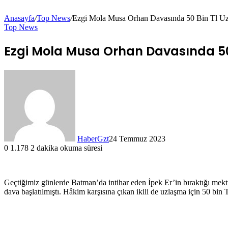
Anasayfa
/
Top News
/
Ezgi Mola Musa Orhan Davasında 50 Bin Tl U
Top News
Ezgi Mola Musa Orhan Davasında 50
HaberGzt
24 Temmuz 2023
0
1.178
2 dakika okuma süresi
Geçtiğimiz günlerde Batman’da intihar eden İpek Er’in bıraktığı mek
dava başlatılmıştı. Hâkim karşısına çıkan ikili de uzlaşma için 50 bin 