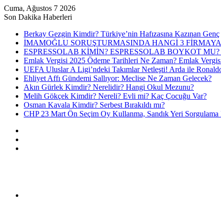
Cuma, Ağustos 7 2026
Son Dakika Haberleri
Berkay Gezgin Kimdir? Türkiye’nin Hafızasına Kazınan Genç
İMAMOĞLU SORUŞTURMASINDA HANGİ 3 FİRMAYA
ESPRESSOLAB KİMİN? ESPRESSOLAB BOYKOT MU? 
Emlak Vergisi 2025 Ödeme Tarihleri Ne Zaman? Emlak Vergis
UEFA Uluslar A Ligi’ndeki Takımlar Netleşti! Arda ile Ronald
Ehliyet Affı Gündemi Sallıyor: Meclise Ne Zaman Gelecek?
Akın Gürlek Kimdir? Nerelidir? Hangi Okul Mezunu?
Melih Gökçek Kimdir? Nereli? Evli mi? Kaç Çocuğu Var?
Osman Kavala Kimdir? Serbest Bırakıldı mı?
CHP 23 Mart Ön Seçim Oy Kullanma, Sandık Yeri Sorgulama N
Kayıt
Ol
Rastgele
Makale
Kenar
Bölmesi
Menü