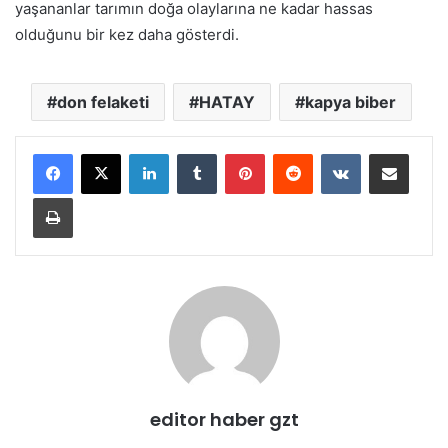
yaşananlar tarımın doğa olaylarına ne kadar hassas
olduğunu bir kez daha gösterdi.
don felaketi
HATAY
kapya biber
LinkedIn
Tumblr
Pinterest
Reddit
VKontakte
E-Posta ile paylaş
Yazdır
editor haber gzt