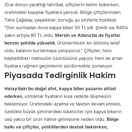
Zirai donun yarattığı tahribat, çiftçilerin belini bükerken,
üretimdeki kayıplar fiyatlara yansıdı. Bölge çiftçilerinden
Taha Çağatay, yaşadıkları zorluğu şu sözlerle özetledi:
“Don vurmadan önce kapya biber 50 TL’ydi. Şimdi ise %60’a
yakın artışla 80 TL oldu.
Mersin ve Adana’da da fiyatlar
benzer şekilde yükseldi.
Ürünlerimizin bir bölümü telef
oldu, kalanını kurtarmaya çalışıyoruz.” Çiftçiler, hem
kaybettikleri mahsulün üzüntüsünü yaşıyor hem de artan
fiyatlara rağmen geçimlerini sürdürmekte zorlanıyor.
Piyasada Tedirginlik Hakim
Hatay’daki bu doğal afet, kapya biber pazarını altüst
ederken,
uzmanlar fiyatların kısa vadede düşmesini
beklemiyor. Üretimdeki azalma ve talebin devam etmesi,
özellikle büyük şehirlerdeki tüketiciler için kapya biberin
cep yakıcı bir ürün haline gelmesine neden oldu.
Bölge
halkı ve çiftçiler, yetkililerden destek beklerken,