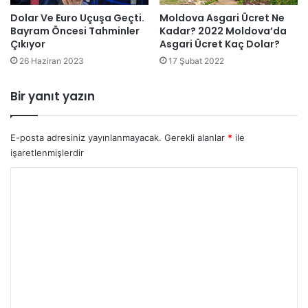
Dolar Ve Euro Uçuşa Geçti.
Moldova Asgari Ücret Ne
Bayram Öncesi Tahminler
Kadar? 2022 Moldova’da
Çıkıyor
Asgari Ücret Kaç Dolar?
26 Haziran 2023
17 Şubat 2022
Bir yanıt yazın
E-posta adresiniz yayınlanmayacak.
Gerekli alanlar
*
ile
işaretlenmişlerdir
Y
o
r
u
m
*