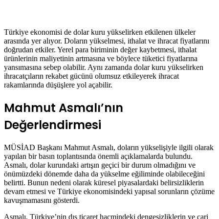
Türkiye ekonomisi de dolar kuru yükselirken etkilenen ülkeler
arasında yer alıyor. Doların yükselmesi, ithalat ve ihracat fiyatlarını
doğrudan etkiler. Yerel para biriminin değer kaybetmesi, ithalat
ürünlerinin maliyetinin artmasına ve böylece tüketici fiyatlarına
yansımasına sebep olabilir. Aynı zamanda dolar kuru yükselirken
ihracatçıların rekabet gücünü olumsuz etkileyerek ihracat
rakamlarında düşüşlere yol açabilir.
Mahmut Asmalı’nın
Değerlendirmesi
MÜSİAD Başkanı Mahmut Asmalı, doların yükselişiyle ilgili olarak
yapılan bir basın toplantısında önemli açıklamalarda bulundu.
Asmalı, dolar kurundaki artışın geçici bir durum olmadığını ve
önümüzdeki dönemde daha da yükselme eğiliminde olabileceğini
belirtti. Bunun nedeni olarak küresel piyasalardaki belirsizliklerin
devam etmesi ve Türkiye ekonomisindeki yapısal sorunların çözüme
kavuşmamasını gösterdi.
Asmalı, Türkiye’nin dış ticaret hacmindeki dengesizliklerin ve cari