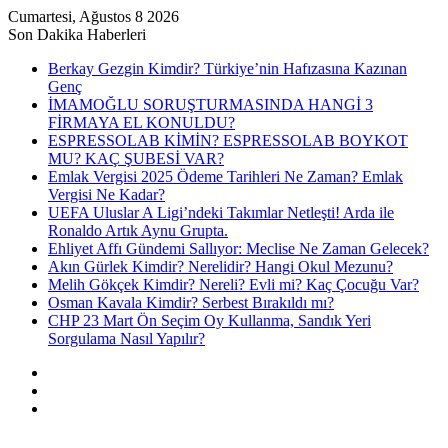
Cumartesi, Ağustos 8 2026
Son Dakika Haberleri
Berkay Gezgin Kimdir? Türkiye’nin Hafızasına Kazınan
Genç
İMAMOĞLU SORUŞTURMASINDA HANGİ 3
FİRMAYA EL KONULDU?
ESPRESSOLAB KİMİN? ESPRESSOLAB BOYKOT
MU? KAÇ ŞUBESİ VAR?
Emlak Vergisi 2025 Ödeme Tarihleri Ne Zaman? Emlak
Vergisi Ne Kadar?
UEFA Uluslar A Ligi’ndeki Takımlar Netleşti! Arda ile
Ronaldo Artık Aynu Grupta.
Ehliyet Affı Gündemi Sallıyor: Meclise Ne Zaman Gelecek?
Akın Gürlek Kimdir? Nerelidir? Hangi Okul Mezunu?
Melih Gökçek Kimdir? Nereli? Evli mi? Kaç Çocuğu Var?
Osman Kavala Kimdir? Serbest Bırakıldı mı?
CHP 23 Mart Ön Seçim Oy Kullanma, Sandık Yeri
Sorgulama Nasıl Yapılır?
Kayıt
Ol
Rastgele
Makale
Kenar
Bölmesi