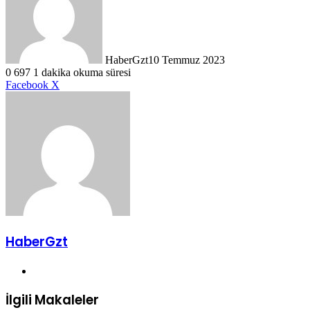
HaberGzt
10 Temmuz 2023
0
697
1 dakika okuma süresi
LinkedIn
Tumblr
Pinterest
Reddit
VKontakte
E-
Yazdır
Facebook
X
Posta
ile
paylaş
HaberGzt
Web
sitesi
İlgili Makaleler