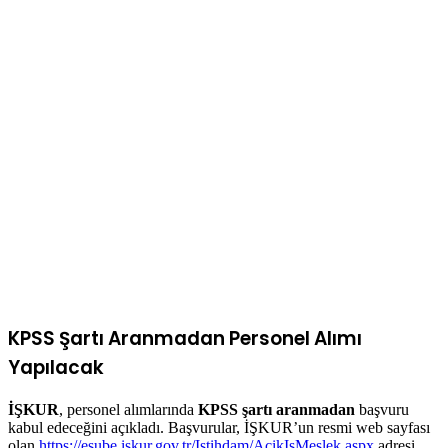
KPSS Şartı Aranmadan Personel Alımı
Yapılacak
İŞKUR
, personel alımlarında
KPSS şartı aranmadan
başvuru
kabul edeceğini açıkladı. Başvurular, İŞKUR’un resmi web sayfası
olan
https://esube.iskur.gov.tr/Istihdam/AcikIsMeslek.aspx
adresi