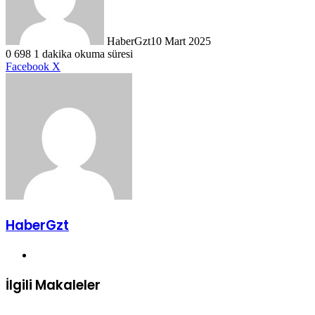
HaberGzt
10 Mart 2025
0
698
1 dakika okuma süresi
LinkedIn
Tumblr
Pinterest
Reddit
VKontakte
E-
Yazdır
Facebook
X
Posta
ile
paylaş
HaberGzt
Web
sitesi
İlgili Makaleler