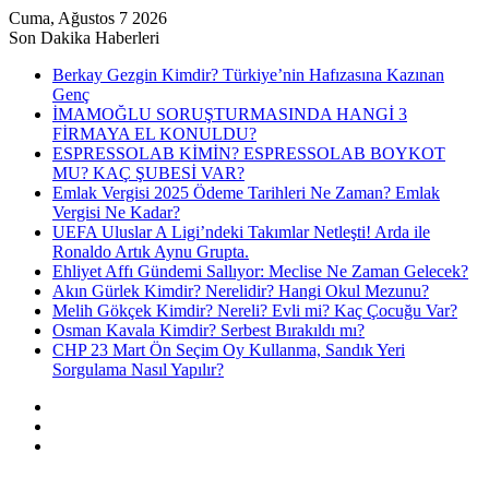
Cuma, Ağustos 7 2026
Son Dakika Haberleri
Berkay Gezgin Kimdir? Türkiye’nin Hafızasına Kazınan
Genç
İMAMOĞLU SORUŞTURMASINDA HANGİ 3
FİRMAYA EL KONULDU?
ESPRESSOLAB KİMİN? ESPRESSOLAB BOYKOT
MU? KAÇ ŞUBESİ VAR?
Emlak Vergisi 2025 Ödeme Tarihleri Ne Zaman? Emlak
Vergisi Ne Kadar?
UEFA Uluslar A Ligi’ndeki Takımlar Netleşti! Arda ile
Ronaldo Artık Aynu Grupta.
Ehliyet Affı Gündemi Sallıyor: Meclise Ne Zaman Gelecek?
Akın Gürlek Kimdir? Nerelidir? Hangi Okul Mezunu?
Melih Gökçek Kimdir? Nereli? Evli mi? Kaç Çocuğu Var?
Osman Kavala Kimdir? Serbest Bırakıldı mı?
CHP 23 Mart Ön Seçim Oy Kullanma, Sandık Yeri
Sorgulama Nasıl Yapılır?
Kayıt
Ol
Rastgele
Makale
Kenar
Bölmesi