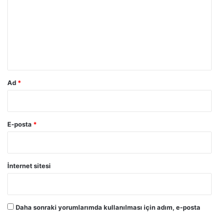
r
u
m
*
Ad
*
E-posta
*
İnternet sitesi
Daha sonraki yorumlarımda kullanılması için adım, e-posta