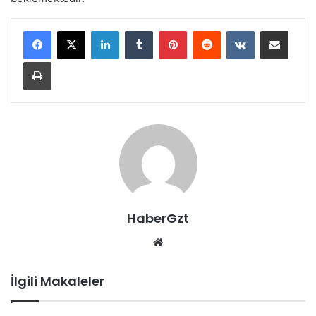
LinkedIn
Tumblr
Pinterest
Reddit
VKontakte
E-Posta ile paylaş
Yazdır
HaberGzt
Web
sitesi
İlgili Makaleler