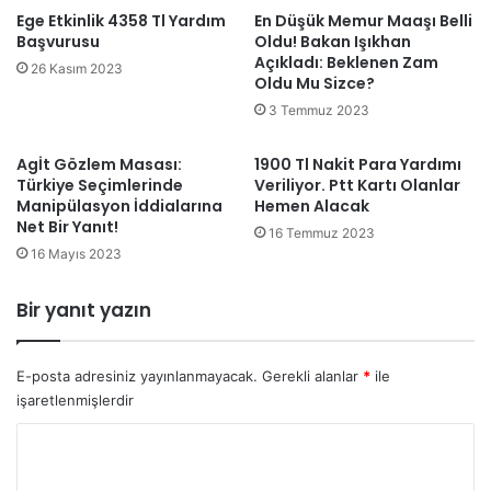
Ege Etkinlik 4358 Tl Yardım
En Düşük Memur Maaşı Belli
Başvurusu
Oldu! Bakan Işıkhan
Açıkladı: Beklenen Zam
26 Kasım 2023
Oldu Mu Sizce?
3 Temmuz 2023
Agİt Gözlem Masası:
1900 Tl Nakit Para Yardımı
Türkiye Seçimlerinde
Veriliyor. Ptt Kartı Olanlar
Manipülasyon İddialarına
Hemen Alacak
Net Bir Yanıt!
16 Temmuz 2023
16 Mayıs 2023
Bir yanıt yazın
E-posta adresiniz yayınlanmayacak.
Gerekli alanlar
*
ile
işaretlenmişlerdir
Y
o