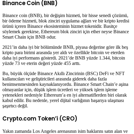
Binance Coin (BNB)
Binance coin (BNB), bir değişim hizmeti, bir hisse senedi çözümü,
bir ödeme hizmeti, blok zinciri uygulama ağları ve bir kripto kredisi
ürünü içeren Binance ekosisteminin hizmet tokenidir. Basitçe
söylemek gerekirse, Ethereum blok zinciri için ether neyse Binance
Smart Chain için BNB odur.
2021’in daha iyi bir bölümünde BNB, piyasa değerine göre ilk beş
kripto para birimi arasında yer aldı ve özellikle bitcoin ve eterden
daha iyi performans gösterdi. 2021’de BNB yüzde 1.344, bitcoin
yüzde 73 ve eterin değeri yüzde 455 arttı.
Bu, büyük ölçüde Binance Akıllı Zincirinin (BSC) DeFi ve NFT
kullanıcıları ve geliştiricileri arasında giderek daha fazla
benimsenmesinden kaynaklanıyordu. Binance Smart Chain’e aşina
olmayanlar için, düşük işlem ücretleri ve yüksek işlem işleme
yetenekleri nedeniyle Ethereum’a en iyi alternatiflerden biri olarak
kabul edilir. Bu nedenle, yerel dijital varlığının başarıya ulaşması
şaşırtıcı değil.
Crypto.com Token’i (CRO)
Yakın zamanda Los Angeles arenasının isim haklarını satın alan ve