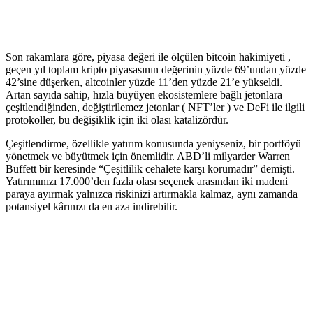
Son rakamlara göre, piyasa değeri ile ölçülen bitcoin hakimiyeti ,
geçen yıl toplam kripto piyasasının değerinin yüzde 69’undan yüzde
42’sine düşerken, altcoinler yüzde 11’den yüzde 21’e yükseldi.
Artan sayıda sahip, hızla büyüyen ekosistemlere bağlı jetonlara
çeşitlendiğinden, değiştirilemez jetonlar ( NFT’ler ) ve DeFi ile ilgili
protokoller, bu değişiklik için iki olası katalizördür.
Çeşitlendirme, özellikle yatırım konusunda yeniyseniz, bir portföyü
yönetmek ve büyütmek için önemlidir. ABD’li milyarder Warren
Buffett bir keresinde “Çeşitlilik cehalete karşı korumadır” demişti.
Yatırımınızı 17.000’den fazla olası seçenek arasından iki madeni
paraya ayırmak yalnızca riskinizi artırmakla kalmaz, aynı zamanda
potansiyel kârınızı da en aza indirebilir.