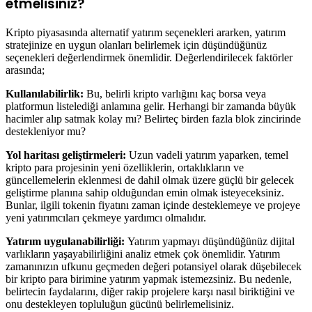
etmelisiniz?
Kripto piyasasında alternatif yatırım seçenekleri ararken, yatırım
stratejinize en uygun olanları belirlemek için düşündüğünüz
seçenekleri değerlendirmek önemlidir. Değerlendirilecek faktörler
arasında;
Kullanılabilirlik:
Bu, belirli kripto varlığını kaç borsa veya
platformun listelediği anlamına gelir. Herhangi bir zamanda büyük
hacimler alıp satmak kolay mı? Belirteç birden fazla blok zincirinde
destekleniyor mu?
Yol haritası geliştirmeleri:
Uzun vadeli yatırım yaparken, temel
kripto para projesinin yeni özelliklerin, ortaklıkların ve
güncellemelerin eklenmesi de dahil olmak üzere güçlü bir gelecek
geliştirme planına sahip olduğundan emin olmak isteyeceksiniz.
Bunlar, ilgili tokenin fiyatını zaman içinde desteklemeye ve projeye
yeni yatırımcıları çekmeye yardımcı olmalıdır.
Yatırım uygulanabilirliği:
Yatırım yapmayı düşündüğünüz dijital
varlıkların yaşayabilirliğini analiz etmek çok önemlidir. Yatırım
zamanınızın ufkunu geçmeden değeri potansiyel olarak düşebilecek
bir kripto para birimine yatırım yapmak istemezsiniz. Bu nedenle,
belirtecin faydalarını, diğer rakip projelere karşı nasıl biriktiğini ve
onu destekleyen topluluğun gücünü belirlemelisiniz.