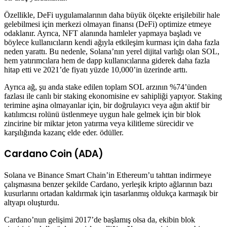
Özellikle, DeFi uygulamalarının daha büyük ölçekte erişilebilir hale
gelebilmesi için merkezi olmayan finansı (DeFi) optimize etmeye
odaklanır. Ayrıca, NFT alanında hamleler yapmaya başladı ve
böylece kullanıcıların kendi ağıyla etkileşim kurması için daha fazla
neden yarattı. Bu nedenle, Solana’nın yerel dijital varlığı olan SOL,
hem yatırımcılara hem de dapp kullanıcılarına giderek daha fazla
hitap etti ve 2021’de fiyatı yüzde 10,000’in üzerinde arttı.
Ayrıca ağ, şu anda stake edilen toplam SOL arzının %74’ünden
fazlası ile canlı bir staking ekonomisine ev sahipliği yapıyor. Staking
terimine aşina olmayanlar için, bir doğrulayıcı veya ağın aktif bir
katılımcısı rolünü üstlenmeye uygun hale gelmek için bir blok
zincirine bir miktar jeton yatırma veya kilitleme sürecidir ve
karşılığında kazanç elde eder. ödüller.
Cardano Coin (ADA)
Solana ve Binance Smart Chain’in Ethereum’u tahttan indirmeye
çalışmasına benzer şekilde Cardano, yerleşik kripto ağlarının bazı
kusurlarını ortadan kaldırmak için tasarlanmış oldukça karmaşık bir
altyapı oluşturdu.
Cardano’nun gelişimi 2017’de başlamış olsa da, ekibin blok