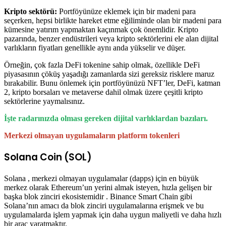
Kripto sektörü:
Portföyünüze eklemek için bir madeni para
seçerken, hepsi birlikte hareket etme eğiliminde olan bir madeni para
kümesine yatırım yapmaktan kaçınmak çok önemlidir. Kripto
pazarında, benzer endüstrileri veya kripto sektörlerini ele alan dijital
varlıkların fiyatları genellikle aynı anda yükselir ve düşer.
Örneğin, çok fazla DeFi tokenine sahip olmak, özellikle DeFi
piyasasının çöküş yaşadığı zamanlarda sizi gereksiz risklere maruz
bırakabilir. Bunu önlemek için portföyünüzü NFT’ler, DeFi, katman
2, kripto borsaları ve metaverse dahil olmak üzere çeşitli kripto
sektörlerine yaymalısınız.
İşte radarınızda olması gereken dijital varlıklardan bazıları.
Merkezi olmayan uygulamaların platform tokenleri
Solana Coin (SOL)
Solana , merkezi olmayan uygulamalar (dapps) için en büyük
merkez olarak Ethereum’un yerini almak isteyen, hızla gelişen bir
başka blok zinciri ekosistemidir . Binance Smart Chain gibi
Solana’nın amacı da blok zinciri uygulamalarına erişmek ve bu
uygulamalarda işlem yapmak için daha uygun maliyetli ve daha hızlı
bir araç yaratmaktır.