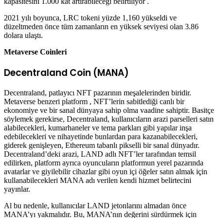
kapasitesini 1.000 kat artırabileceği belirtiliyor .
2021 yılı boyunca, LRC tokeni yüzde 1,160 yükseldi ve
düzeltmeden önce tüm zamanların en yüksek seviyesi olan 3.86
dolara ulaştı.
Metaverse Coinleri
Decentraland Coin (MANA)
Decentraland, patlayıcı NFT pazarının meşalelerinden biridir.
Metaverse benzeri platform , NFT’lerin sabitlediği canlı bir
ekonomiye ve bir sanal dünyaya sahip olma vaadine sahiptir. Basitçe
söylemek gerekirse, Decentraland, kullanıcıların arazi parselleri satın
alabilecekleri, kumarhaneler ve tema parkları gibi yapılar inşa
edebilecekleri ve nihayetinde bunlardan para kazanabilecekleri,
giderek genişleyen, Ethereum tabanlı pikselli bir sanal dünyadır.
Decentraland’deki arazi, LAND adlı NFT’ler tarafından temsil
edilirken, platform ayrıca oyuncuların platformun yerel pazarında
avatarlar ve giyilebilir cihazlar gibi oyun içi öğeler satın almak için
kullanabilecekleri MANA adı verilen kendi hizmet belirtecini
yayınlar.
Al bu nedenle, kullanıcılar LAND jetonlarını almadan önce
MANA’yı yakmalıdır. Bu, MANA’nın değerini sürdürmek için