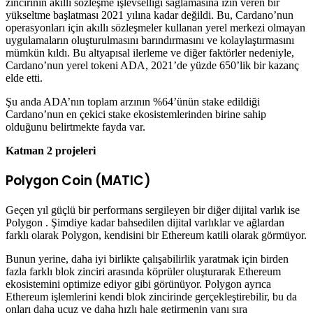
zincirinin akıllı sözleşme işlevselliği sağlamasına izin veren bir
yükseltme başlatması 2021 yılına kadar değildi. Bu, Cardano’nun
operasyonları için akıllı sözleşmeler kullanan yerel merkezi olmayan
uygulamaların oluşturulmasını barındırmasını ve kolaylaştırmasını
mümkün kıldı. Bu altyapısal ilerleme ve diğer faktörler nedeniyle,
Cardano’nun yerel tokeni ADA, 2021’de yüzde 650’lik bir kazanç
elde etti.
Şu anda ADA’nın toplam arzının %64’ünün stake edildiği
Cardano’nun en çekici stake ekosistemlerinden birine sahip
olduğunu belirtmekte fayda var.
Katman 2 projeleri
Polygon Coin (MATIC)
Geçen yıl güçlü bir performans sergileyen bir diğer dijital varlık ise
Polygon . Şimdiye kadar bahsedilen dijital varlıklar ve ağlardan
farklı olarak Polygon, kendisini bir Ethereum katili olarak görmüyor.
Bunun yerine, daha iyi birlikte çalışabilirlik yaratmak için birden
fazla farklı blok zinciri arasında köprüler oluşturarak Ethereum
ekosistemini optimize ediyor gibi görünüyor. Polygon ayrıca
Ethereum işlemlerini kendi blok zincirinde gerçekleştirebilir, bu da
onları daha ucuz ve daha hızlı hale getirmenin yanı sıra