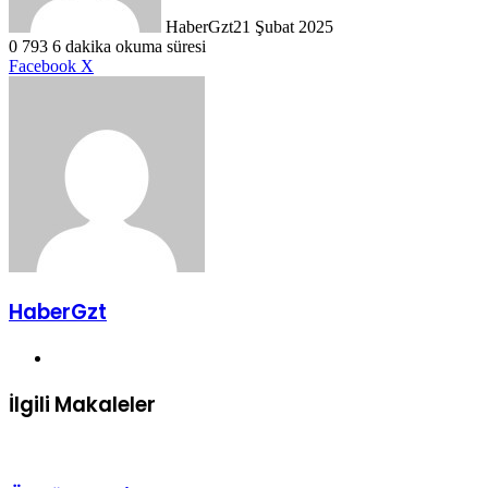
HaberGzt
21 Şubat 2025
0
793
6 dakika okuma süresi
LinkedIn
Tumblr
Pinterest
Reddit
VKontakte
E-
Yazdır
Facebook
X
Posta
ile
paylaş
HaberGzt
Web
sitesi
İlgili Makaleler