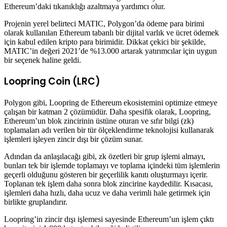
Ethereum’daki tıkanıklığı azaltmaya yardımcı olur.
Projenin yerel belirteci MATIC, Polygon’da ödeme para birimi
olarak kullanılan Ethereum tabanlı bir dijital varlık ve ücret ödemek
için kabul edilen kripto para birimidir. Dikkat çekici bir şekilde,
MATIC’in değeri 2021’de %13.000 artarak yatırımcılar için uygun
bir seçenek haline geldi.
Loopring Coin (LRC)
Polygon gibi, Loopring de Ethereum ekosistemini optimize etmeye
çalışan bir katman 2 çözümüdür. Daha spesifik olarak, Loopring,
Ethereum’un blok zincirinin üstüne oturan ve sıfır bilgi (zk)
toplamaları adı verilen bir tür ölçeklendirme teknolojisi kullanarak
işlemleri işleyen zincir dışı bir çözüm sunar.
Adından da anlaşılacağı gibi, zk özetleri bir grup işlemi almayı,
bunları tek bir işlemde toplamayı ve toplama içindeki tüm işlemlerin
geçerli olduğunu gösteren bir geçerlilik kanıtı oluşturmayı içerir.
Toplanan tek işlem daha sonra blok zincirine kaydedilir. Kısacası,
işlemleri daha hızlı, daha ucuz ve daha verimli hale getirmek için
birlikte gruplandırır.
Loopring’in zincir dışı işlemesi sayesinde Ethereum’un işlem çıktı