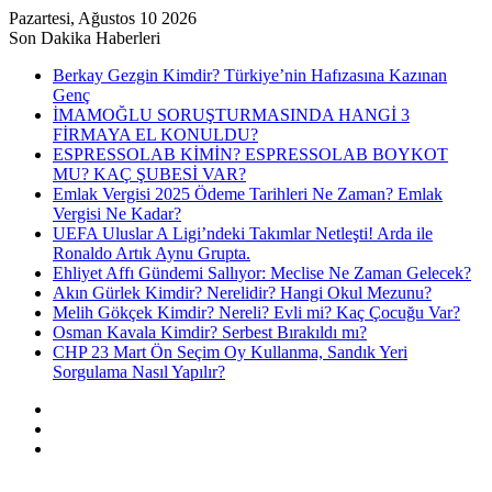
Pazartesi, Ağustos 10 2026
Son Dakika Haberleri
Berkay Gezgin Kimdir? Türkiye’nin Hafızasına Kazınan
Genç
İMAMOĞLU SORUŞTURMASINDA HANGİ 3
FİRMAYA EL KONULDU?
ESPRESSOLAB KİMİN? ESPRESSOLAB BOYKOT
MU? KAÇ ŞUBESİ VAR?
Emlak Vergisi 2025 Ödeme Tarihleri Ne Zaman? Emlak
Vergisi Ne Kadar?
UEFA Uluslar A Ligi’ndeki Takımlar Netleşti! Arda ile
Ronaldo Artık Aynu Grupta.
Ehliyet Affı Gündemi Sallıyor: Meclise Ne Zaman Gelecek?
Akın Gürlek Kimdir? Nerelidir? Hangi Okul Mezunu?
Melih Gökçek Kimdir? Nereli? Evli mi? Kaç Çocuğu Var?
Osman Kavala Kimdir? Serbest Bırakıldı mı?
CHP 23 Mart Ön Seçim Oy Kullanma, Sandık Yeri
Sorgulama Nasıl Yapılır?
Kayıt
Ol
Rastgele
Makale
Kenar
Bölmesi