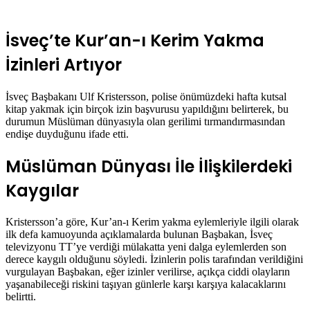
İsveç’te Kur’an-ı Kerim Yakma
İzinleri Artıyor
İsveç Başbakanı Ulf Kristersson, polise önümüzdeki hafta kutsal
kitap yakmak için birçok izin başvurusu yapıldığını belirterek, bu
durumun Müslüman dünyasıyla olan gerilimi tırmandırmasından
endişe duyduğunu ifade etti.
Müslüman Dünyası İle İlişkilerdeki
Kaygılar
Kristersson’a göre, Kur’an-ı Kerim yakma eylemleriyle ilgili olarak
ilk defa kamuoyunda açıklamalarda bulunan Başbakan, İsveç
televizyonu TT’ye verdiği mülakatta yeni dalga eylemlerden son
derece kaygılı olduğunu söyledi. İzinlerin polis tarafından verildiğini
vurgulayan Başbakan, eğer izinler verilirse, açıkça ciddi olayların
yaşanabileceği riskini taşıyan günlerle karşı karşıya kalacaklarını
belirtti.