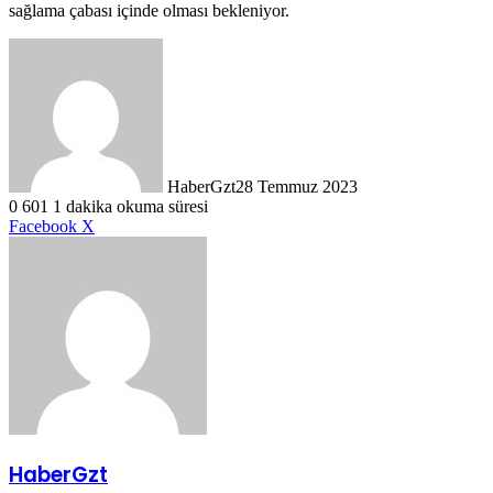
sağlama çabası içinde olması bekleniyor.
HaberGzt
28 Temmuz 2023
0
601
1 dakika okuma süresi
LinkedIn
Tumblr
Pinterest
Reddit
VKontakte
E-
Yazdır
Facebook
X
Posta
ile
paylaş
HaberGzt