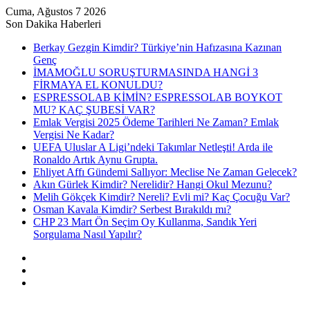
Cuma, Ağustos 7 2026
Son Dakika Haberleri
Berkay Gezgin Kimdir? Türkiye’nin Hafızasına Kazınan
Genç
İMAMOĞLU SORUŞTURMASINDA HANGİ 3
FİRMAYA EL KONULDU?
ESPRESSOLAB KİMİN? ESPRESSOLAB BOYKOT
MU? KAÇ ŞUBESİ VAR?
Emlak Vergisi 2025 Ödeme Tarihleri Ne Zaman? Emlak
Vergisi Ne Kadar?
UEFA Uluslar A Ligi’ndeki Takımlar Netleşti! Arda ile
Ronaldo Artık Aynu Grupta.
Ehliyet Affı Gündemi Sallıyor: Meclise Ne Zaman Gelecek?
Akın Gürlek Kimdir? Nerelidir? Hangi Okul Mezunu?
Melih Gökçek Kimdir? Nereli? Evli mi? Kaç Çocuğu Var?
Osman Kavala Kimdir? Serbest Bırakıldı mı?
CHP 23 Mart Ön Seçim Oy Kullanma, Sandık Yeri
Sorgulama Nasıl Yapılır?
Kayıt
Ol
Rastgele
Makale
Kenar
Bölmesi