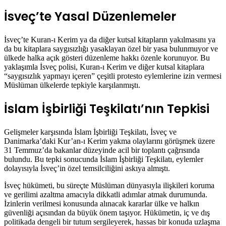
İsveç’te Yasal Düzenlemeler
İsveç’te Kuran-ı Kerim ya da diğer kutsal kitapların yakılmasını ya
da bu kitaplara saygısızlığı yasaklayan özel bir yasa bulunmuyor ve
ülkede halka açık gösteri düzenleme hakkı özenle korunuyor. Bu
yaklaşımla İsveç polisi, Kuran-ı Kerim ve diğer kutsal kitaplara
“saygısızlık yapmayı içeren” çeşitli protesto eylemlerine izin vermesi
Müslüman ülkelerde tepkiyle karşılanmıştı.
İslam İşbirliği Teşkilatı’nın Tepkisi
Gelişmeler karşısında İslam İşbirliği Teşkilatı, İsveç ve
Danimarka’daki Kur’an-ı Kerim yakma olaylarını görüşmek üzere
31 Temmuz’da bakanlar düzeyinde acil bir toplantı çağrısında
bulundu. Bu tepki sonucunda İslam İşbirliği Teşkilatı, eylemler
dolayısıyla İsveç’in özel temsilciliğini askıya almıştı.
İsveç hükümeti, bu süreçte Müslüman dünyasıyla ilişkileri koruma
ve gerilimi azaltma amacıyla dikkatli adımlar atmak durumunda.
İzinlerin verilmesi konusunda alınacak kararlar ülke ve halkın
güvenliği açısından da büyük önem taşıyor. Hükümetin, iç ve dış
politikada dengeli bir tutum sergileyerek, hassas bir konuda uzlaşma