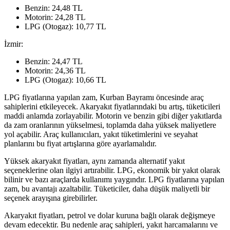
Benzin: 24,48 TL
Motorin: 24,28 TL
LPG (Otogaz): 10,77 TL
İzmir:
Benzin: 24,47 TL
Motorin: 24,36 TL
LPG (Otogaz): 10,66 TL
LPG fiyatlarına yapılan zam, Kurban Bayramı öncesinde araç
sahiplerini etkileyecek. Akaryakıt fiyatlarındaki bu artış, tüketicileri
maddi anlamda zorlayabilir. Motorin ve benzin gibi diğer yakıtlarda
da zam oranlarının yükselmesi, toplamda daha yüksek maliyetlere
yol açabilir. Araç kullanıcıları, yakıt tüketimlerini ve seyahat
planlarını bu fiyat artışlarına göre ayarlamalıdır.
Yüksek akaryakıt fiyatları, aynı zamanda alternatif yakıt
seçeneklerine olan ilgiyi artırabilir. LPG, ekonomik bir yakıt olarak
bilinir ve bazı araçlarda kullanımı yaygındır. LPG fiyatlarına yapılan
zam, bu avantajı azaltabilir. Tüketiciler, daha düşük maliyetli bir
seçenek arayışına girebilirler.
Akaryakıt fiyatları, petrol ve dolar kuruna bağlı olarak değişmeye
devam edecektir. Bu nedenle araç sahipleri, yakıt harcamalarını ve