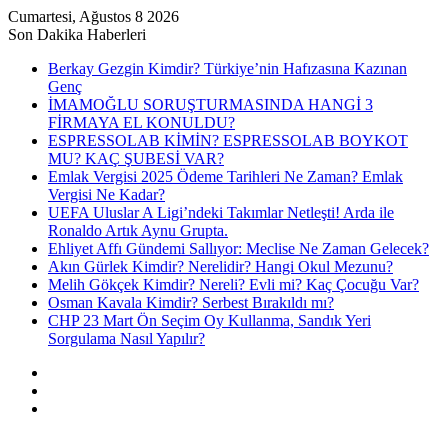
Cumartesi, Ağustos 8 2026
Son Dakika Haberleri
Berkay Gezgin Kimdir? Türkiye’nin Hafızasına Kazınan
Genç
İMAMOĞLU SORUŞTURMASINDA HANGİ 3
FİRMAYA EL KONULDU?
ESPRESSOLAB KİMİN? ESPRESSOLAB BOYKOT
MU? KAÇ ŞUBESİ VAR?
Emlak Vergisi 2025 Ödeme Tarihleri Ne Zaman? Emlak
Vergisi Ne Kadar?
UEFA Uluslar A Ligi’ndeki Takımlar Netleşti! Arda ile
Ronaldo Artık Aynu Grupta.
Ehliyet Affı Gündemi Sallıyor: Meclise Ne Zaman Gelecek?
Akın Gürlek Kimdir? Nerelidir? Hangi Okul Mezunu?
Melih Gökçek Kimdir? Nereli? Evli mi? Kaç Çocuğu Var?
Osman Kavala Kimdir? Serbest Bırakıldı mı?
CHP 23 Mart Ön Seçim Oy Kullanma, Sandık Yeri
Sorgulama Nasıl Yapılır?
Kayıt
Ol
Rastgele
Makale
Kenar
Bölmesi