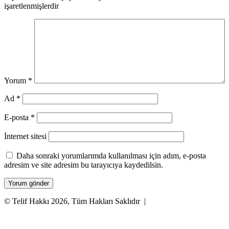
işaretlenmişlerdir
Yorum
*
Ad
*
E-posta
*
İnternet sitesi
Daha sonraki yorumlarımda kullanılması için adım, e-posta
adresim ve site adresim bu tarayıcıya kaydedilsin.
© Telif Hakkı 2026, Tüm Hakları Saklıdır |
Facebook
X
WhatsApp
Telegram
Başa
dön