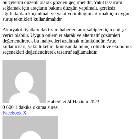
bütçelerini düzenli olarak gözden geçirmelidir. Yakıt tasarrufu
sağlamak için araçların bakımı düzgün yapılmalı, gereksiz
ağırlıklardan kaçınılmalı ve yakıt verimliliğini artırmak için uygun
sürüş teknikleri kullanılmalıdır.
Akaryakıt fiyatlarındaki zam haberleri araç sahipleri için endişe
verici olabilir. Uygun önlemler alarak ve alternatif çözümleri
değerlendirerek bu maliyetleri azaltmak mümkündür. Araç
kullanıcıları, yakıt tüketimi konusunda bilinçli olmalı ve ekonomik
seçenekleri değerlendirerek tasarruf sağlamalıdır.
HaberGzt
24 Haziran 2023
0
600
1 dakika okuma süresi
LinkedIn
Tumblr
Pinterest
Reddit
VKontakte
E-
Yazdır
Facebook
X
Posta
ile
paylaş