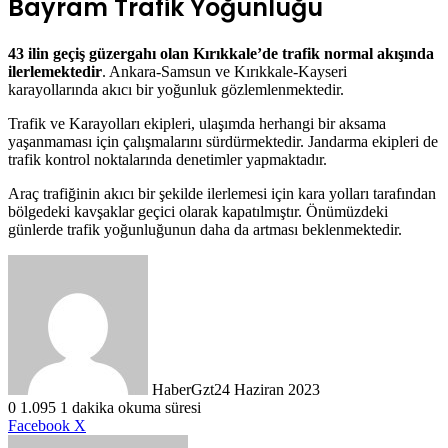
Bayram Trafik Yoğunluğu
43 ilin geçiş güzergahı olan Kırıkkale’de trafik normal akışında
ilerlemektedir
. Ankara-Samsun ve Kırıkkale-Kayseri
karayollarında akıcı bir yoğunluk gözlemlenmektedir.
Trafik ve Karayolları ekipleri, ulaşımda herhangi bir aksama
yaşanmaması için çalışmalarını sürdürmektedir. Jandarma ekipleri de
trafik kontrol noktalarında denetimler yapmaktadır.
Araç trafiğinin akıcı bir şekilde ilerlemesi için kara yolları tarafından
bölgedeki kavşaklar geçici olarak kapatılmıştır. Önümüzdeki
günlerde trafik yoğunluğunun daha da artması beklenmektedir.
HaberGzt
24 Haziran 2023
0
1.095
1 dakika okuma süresi
LinkedIn
Tumblr
Pinterest
Reddit
VKontakte
E-
Yazdır
Facebook
X
Posta