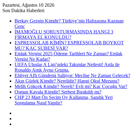
Pazartesi, Ağustos 10 2026
Son Dakika Haberleri
Berkay Gezgin Kimdir? Türkiye’nin Hafızasına Kazınan
Genç
İMAMOĞLU SORUŞTURMASINDA HANGİ 3
FİRMAYA EL KONULDU?
ESPRESSOLAB KİMİN? ESPRESSOLAB BOYKOT
MU? KAÇ ŞUBESİ VAR?
Emlak Vergisi 2025 Ödeme Tarihleri Ne Zaman? Emlak
Vergisi Ne Kadar?
UEFA Uluslar A Ligi’ndeki Takımlar Netleşti! Arda ile
Ronaldo Artık Aynu Grupta.
Ehliyet Affı Gündemi Sallıyor: Meclise Ne Zaman Gelecek?
Akın Gürlek Kimdir? Nerelidir? Hangi Okul Mezunu?
Melih Gökçek Kimdir? Nereli? Evli mi? Kaç Çocuğu Var?
Osman Kavala Kimdir? Serbest Bırakıldı mı?
CHP 23 Mart Ön Seçim Oy Kullanma, Sandık Yeri
Sorgulama Nasıl Yapılır?
Kayıt
Ol
Rastgele
Makale
Kenar
Bölmesi