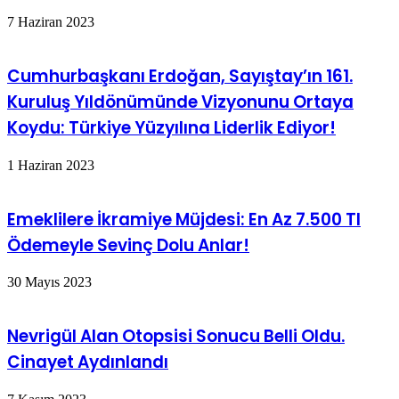
7 Haziran 2023
Cumhurbaşkanı Erdoğan, Sayıştay’ın 161.
Kuruluş Yıldönümünde Vizyonunu Ortaya
Koydu: Türkiye Yüzyılına Liderlik Ediyor!
1 Haziran 2023
Emeklilere İkramiye Müjdesi: En Az 7.500 Tl
Ödemeyle Sevinç Dolu Anlar!
30 Mayıs 2023
Nevrigül Alan Otopsisi Sonucu Belli Oldu.
Cinayet Aydınlandı