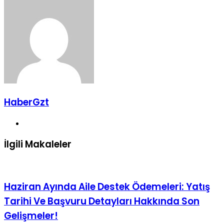
ile
paylaş
HaberGzt
Web
sitesi
İlgili Makaleler
Haziran Ayında Aile Destek Ödemeleri: Yatış
Tarihi Ve Başvuru Detayları Hakkında Son
Gelişmeler!