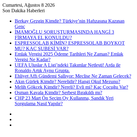
Cumartesi, Ağustos 8 2026
Son Dakika Haberleri
Berkay Gezgin Kimdir? Türkiye’nin Hafızasına Kazınan
Genç
İMAMOĞLU SORUŞTURMASINDA HANGİ 3
FİRMAYA EL KONULDU?
ESPRESSOLAB KİMİN? ESPRESSOLAB BOYKOT
MU? KAÇ ŞUBESİ VAR?
Emlak Vergisi 2025 Ödeme Tarihleri Ne Zaman? Emlak
Vergisi Ne Kadar?
UEFA Uluslar A Ligi’ndeki Takımlar Netleşti! Arda ile
Ronaldo Artık Aynu Grupta.
Ehliyet Affı Gündemi Sallıyor: Meclise Ne Zaman Gelecek?
Akın Gürlek Kimdir? Nerelidir? Hangi Okul Mezunu?
Melih Gökçek Kimdir? Nereli? Evli mi? Kaç Çocuğu Var?
Osman Kavala Kimdir? Serbest Bırakıldı mı?
CHP 23 Mart Ön Seçim Oy Kullanma, Sandık Yeri
Sorgulama Nasıl Yapılır?
Kayıt
Ol
Rastgele
Makale
Kenar
Bölmesi