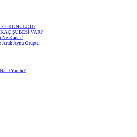
 EL KONULDU?
KAÇ ŞUBESİ VAR?
i Ne Kadar?
o Artık Aynu Grupta.
asıl Yapılır?