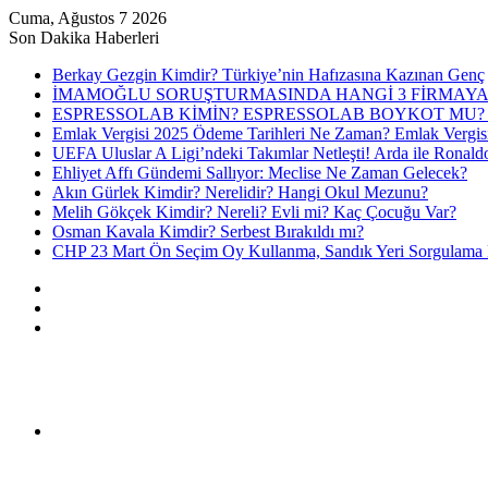
Cuma, Ağustos 7 2026
Son Dakika Haberleri
Berkay Gezgin Kimdir? Türkiye’nin Hafızasına Kazınan Genç
İMAMOĞLU SORUŞTURMASINDA HANGİ 3 FİRMAYA
ESPRESSOLAB KİMİN? ESPRESSOLAB BOYKOT MU? 
Emlak Vergisi 2025 Ödeme Tarihleri Ne Zaman? Emlak Vergis
UEFA Uluslar A Ligi’ndeki Takımlar Netleşti! Arda ile Ronald
Ehliyet Affı Gündemi Sallıyor: Meclise Ne Zaman Gelecek?
Akın Gürlek Kimdir? Nerelidir? Hangi Okul Mezunu?
Melih Gökçek Kimdir? Nereli? Evli mi? Kaç Çocuğu Var?
Osman Kavala Kimdir? Serbest Bırakıldı mı?
CHP 23 Mart Ön Seçim Oy Kullanma, Sandık Yeri Sorgulama N
Kayıt
Ol
Rastgele
Makale
Kenar
Bölmesi
Menü