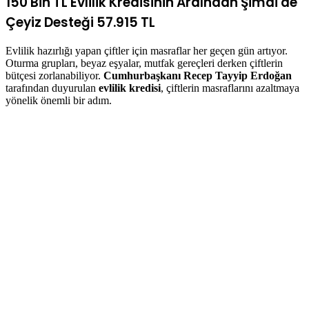
150 Bin TL Evlilik Kredisinin Ardından Şimdi de
Çeyiz Desteği 57.915 TL
Evlilik hazırlığı yapan çiftler için masraflar her geçen gün artıyor.
Oturma grupları, beyaz eşyalar, mutfak gereçleri derken çiftlerin
bütçesi zorlanabiliyor.
Cumhurbaşkanı Recep Tayyip Erdoğan
tarafından duyurulan
evlilik kredisi
, çiftlerin masraflarını azaltmaya
yönelik önemli bir adım.