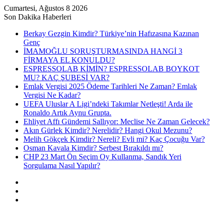
Cumartesi, Ağustos 8 2026
Son Dakika Haberleri
Berkay Gezgin Kimdir? Türkiye’nin Hafızasına Kazınan
Genç
İMAMOĞLU SORUŞTURMASINDA HANGİ 3
FİRMAYA EL KONULDU?
ESPRESSOLAB KİMİN? ESPRESSOLAB BOYKOT
MU? KAÇ ŞUBESİ VAR?
Emlak Vergisi 2025 Ödeme Tarihleri Ne Zaman? Emlak
Vergisi Ne Kadar?
UEFA Uluslar A Ligi’ndeki Takımlar Netleşti! Arda ile
Ronaldo Artık Aynu Grupta.
Ehliyet Affı Gündemi Sallıyor: Meclise Ne Zaman Gelecek?
Akın Gürlek Kimdir? Nerelidir? Hangi Okul Mezunu?
Melih Gökçek Kimdir? Nereli? Evli mi? Kaç Çocuğu Var?
Osman Kavala Kimdir? Serbest Bırakıldı mı?
CHP 23 Mart Ön Seçim Oy Kullanma, Sandık Yeri
Sorgulama Nasıl Yapılır?
Kayıt
Ol
Rastgele
Makale
Kenar
Bölmesi