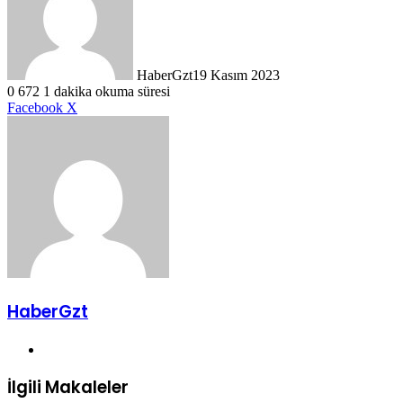
HaberGzt
19 Kasım 2023
0
672
1 dakika okuma süresi
LinkedIn
Tumblr
Pinterest
Reddit
VKontakte
E-
Yazdır
Facebook
X
Posta
ile
paylaş
HaberGzt
Web
sitesi
İlgili Makaleler