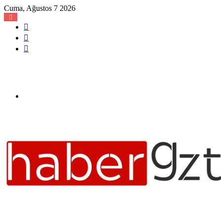
Cuma, Ağustos 7 2026
Kayıt
Ol
Rastgele
Makale
Kenar
Bölmesi
Menü