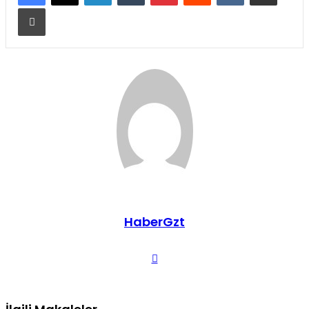
Yazdır
HaberGzt
Web
sitesi