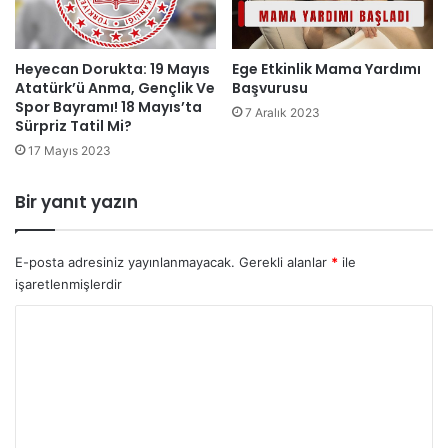
Heyecan Dorukta: 19 Mayıs
Ege Etkinlik Mama Yardımı
Atatürk’ü Anma, Gençlik Ve
Başvurusu
Spor Bayramı! 18 Mayıs’ta
7 Aralık 2023
Sürpriz Tatil Mi?
17 Mayıs 2023
Bir yanıt yazın
E-posta adresiniz yayınlanmayacak.
Gerekli alanlar
*
ile
işaretlenmişlerdir
Y
o
r
u
m