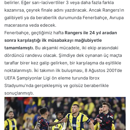
belirler. Eğer sarı-lacivertliler 3 veya daha fazla farkla
kazanırsa, çeyrek finale adını yazdıracak. Ancak Rangers’ın
galibiyeti ya da beraberlik durumunda Fenerbahçe, Avrupa
macerasına veda edecek.
Fenerbahçe, geçtiğimiz hafta
Rangers ile 24 yıl aradan
sonra karşılaştığı ilk müsabakayı mağlubiyetle
tamamlamıştı.
Bu akşamki mücadele, iki ekip arasındaki
dördüncü randevu olacak. Şimdiye dek oynanan üç maçta
taraflar birer kez galip gelirken, bir karşılaşma da eşitlikle
noktalanmıştı. İki takımın ilk buluşması, 8 Ağustos 2001’de
UEFA Şampiyonlar Ligi ön eleme turunda Ibrox
Stadyumu’nda gerçekleşmiş ve golsüz beraberlikle
sonuçlanmıştı.