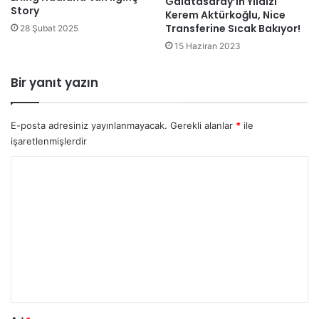
Galatasaray’ın Yıldızı
Story
Kerem Aktürkoğlu, Nice
Transferine Sıcak Bakıyor!
28 Şubat 2025
15 Haziran 2023
Bir yanıt yazın
E-posta adresiniz yayınlanmayacak.
Gerekli alanlar
*
ile
işaretlenmişlerdir
Y
o
r
u
m
*