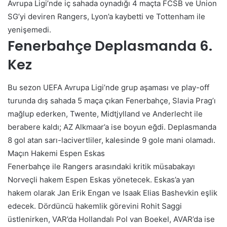
Avrupa Ligi’nde iç sahada oynadığı 4 maçta FCSB ve Union
SG’yi deviren Rangers, Lyon’a kaybetti ve Tottenham ile
yenişemedi.
Fenerbahçe Deplasmanda 6.
Kez
Bu sezon UEFA Avrupa Ligi’nde grup aşaması ve play-off
turunda dış sahada 5 maça çıkan Fenerbahçe, Slavia Prag’ı
mağlup ederken, Twente, Midtjylland ve Anderlecht ile
berabere kaldı; AZ Alkmaar’a ise boyun eğdi. Deplasmanda
8 gol atan sarı-lacivertliler, kalesinde 9 gole mani olamadı.
Maçın Hakemi Espen Eskas
Fenerbahçe ile Rangers arasındaki kritik müsabakayı
Norveçli hakem Espen Eskas yönetecek. Eskas’a yan
hakem olarak Jan Erik Engan ve Isaak Elias Bashevkin eşlik
edecek. Dördüncü hakemlik görevini Rohit Saggi
üstlenirken, VAR’da Hollandalı Pol van Boekel, AVAR’da ise