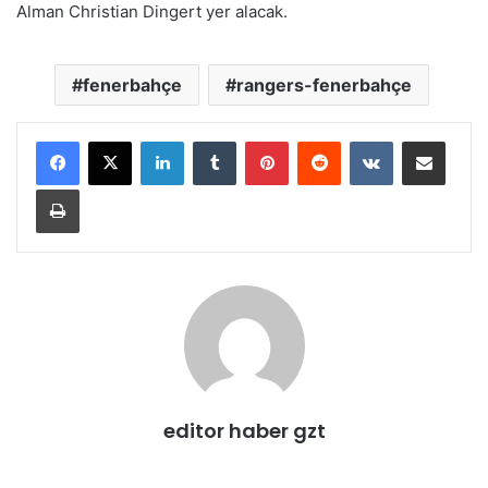
Alman Christian Dingert yer alacak.
fenerbahçe
rangers-fenerbahçe
LinkedIn
Tumblr
Pinterest
Reddit
VKontakte
E-Posta ile paylaş
Yazdır
editor haber gzt