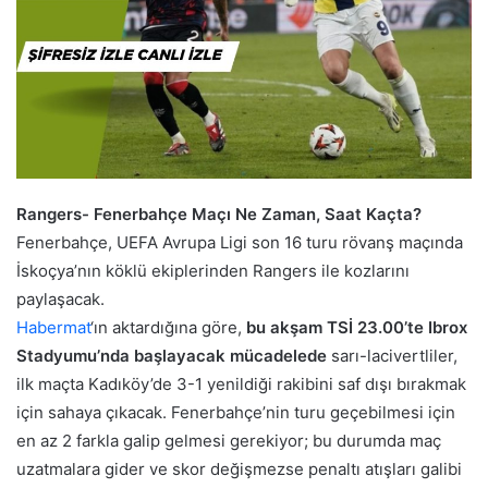
Rangers- Fenerbahçe Maçı Ne Zaman, Saat Kaçta?
Fenerbahçe, UEFA Avrupa Ligi son 16 turu rövanş maçında
İskoçya’nın köklü ekiplerinden Rangers ile kozlarını
paylaşacak.
Habermat
‘ın aktardığına göre,
bu akşam TSİ 23.00’te Ibrox
Stadyumu’nda başlayacak mücadelede
sarı-lacivertliler,
ilk maçta Kadıköy’de 3-1 yenildiği rakibini saf dışı bırakmak
için sahaya çıkacak. Fenerbahçe’nin turu geçebilmesi için
en az 2 farkla galip gelmesi gerekiyor; bu durumda maç
uzatmalara gider ve skor değişmezse penaltı atışları galibi