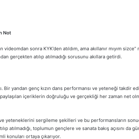
n Not
n videomdan sonra KYK’den atıldım, ama akıllanır mıyım sizce” no
dan gerçekten atılıp atılmadığı sorusunu akıllara getirdi.
tı. Bir yandan genç kızın dans performansı ve yeteneği takdir e
paylaşılan içeriklerin doğruluğu ve gerçekliği her zaman net olm
ve yeteneklerini sergileme şekilleri ve bu performansların sonuç
tılıp atılmadığı, toplumun gençlere ve sanata bakış açısını da g
li konuları ortaya çıkarıyor.