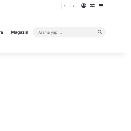
Kayıt Ol
Rastgele Makale
Kenar Bölme
Arama
ya
Magazin
yap
...