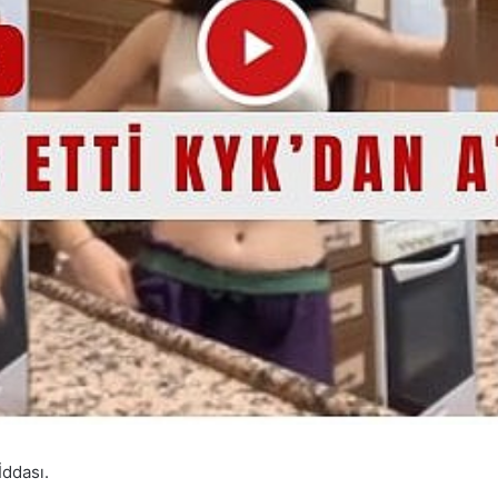
İddası.