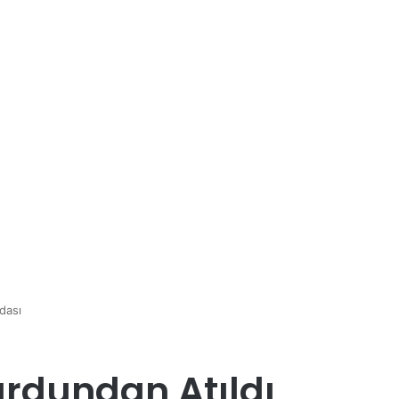
dası
urdundan Atıldı