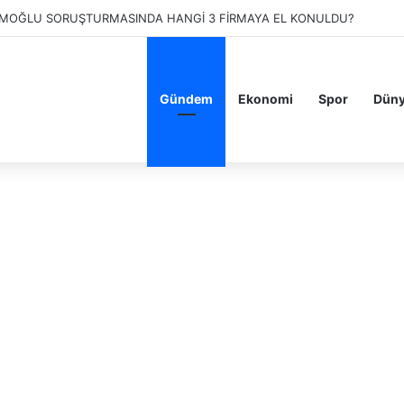
RESSOLAB KİMİN? ESPRESSOLAB BOYKOT MU? KAÇ ŞUBESİ VAR?
Gündem
Ekonomi
Spor
Dün