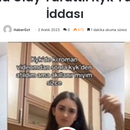
İddası
HaberGzt
2 Aralık 2023
0
575
1 dakika okuma süresi