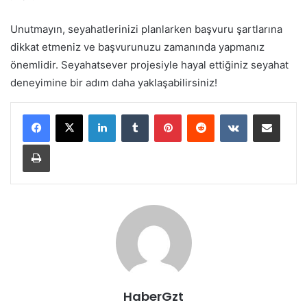
Unutmayın, seyahatlerinizi planlarken başvuru şartlarına
dikkat etmeniz ve başvurunuzu zamanında yapmanız
önemlidir. Seyahatsever projesiyle hayal ettiğiniz seyahat
deneyimine bir adım daha yaklaşabilirsiniz!
LinkedIn
Tumblr
Pinterest
Reddit
VKontakte
E-Posta ile paylaş
Yazdır
HaberGzt