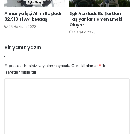
Almanya İşçi Alımı Başladı.
Sgk Açıkladı. Bu Şartları
82.910 Tl Aylık Maaş
Taşıyanlar Hemen Emekli
Oluyor
25 Haziran 2023
7 Aralık 2023
Bir yanıt yazın
E-posta adresiniz yayınlanmayacak.
Gerekli alanlar
*
ile
işaretlenmişlerdir
Y
o
r
u
m
*