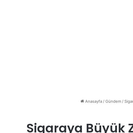
Anasayfa
/
Gündem
/
Siga
Sigaraya Büyük Za