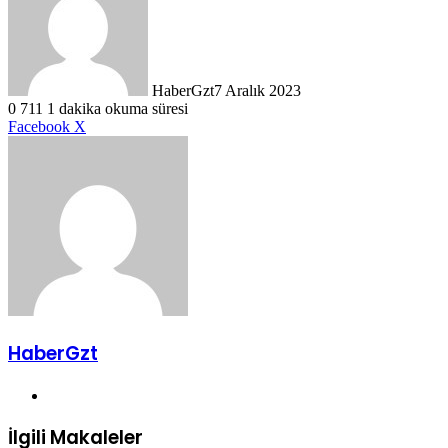
HaberGzt
7 Aralık 2023
0
711
1 dakika okuma süresi
LinkedIn
Tumblr
Pinterest
Reddit
VKontakte
E-
Yazdır
Facebook
X
Posta
ile
paylaş
HaberGzt
Web
sitesi
İlgili Makaleler