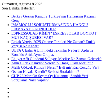
Cumartesi, Ağustos 8 2026
Son Dakika Haberleri
Berkay Gezgin Kimdir? Türkiye’nin Hafızasına Kazınan
Genç
İMAMOĞLU SORUŞTURMASINDA HANGİ 3
FİRMAYA EL KONULDU?
ESPRESSOLAB KİMİN? ESPRESSOLAB BOYKOT
MU? KAÇ ŞUBESİ VAR?
Emlak Vergisi 2025 Ödeme Tarihleri Ne Zaman? Emlak
Vergisi Ne Kadar?
UEFA Uluslar A Ligi’ndeki Takımlar Netleşti! Arda ile
Ronaldo Artık Aynu Grupta.
Ehliyet Affı Gündemi Sallıyor: Meclise Ne Zaman Gelecek?
Akın Gürlek Kimdir? Nerelidir? Hangi Okul Mezunu?
Melih Gökçek Kimdir? Nereli? Evli mi? Kaç Çocuğu Var?
Osman Kavala Kimdir? Serbest Bırakıldı mı?
CHP 23 Mart Ön Seçim Oy Kullanma, Sandık Yeri
Sorgulama Nasıl Yapılır?
Kayıt
Ol
Rastgele
Makale
Kenar
Bölmesi