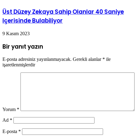
Üst Düzey Zekaya Sahip Olanlar 40 Saniye
Içerisinde Bulabiliyor
9 Kasım 2023
Bir yanıt yazın
E-posta adresiniz yayınlanmayacak.
Gerekli alanlar
*
ile
işaretlenmişlerdir
Yorum
*
Ad
*
E-posta
*