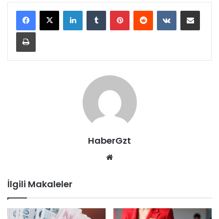
LinkedIn
Tumblr
Pinterest
Reddit
VKontakte
E-Posta ile paylaş
Yazdır
HaberGzt
Web
sitesi
İlgili Makaleler