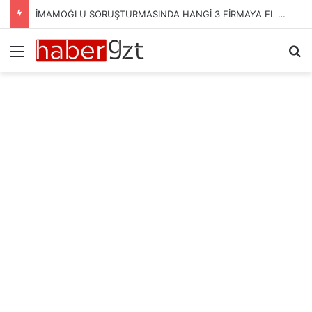
İMAMOĞLU SORUŞTURMASINDA HANGİ 3 FİRMAYA EL KONULDU?
Menü
Ar