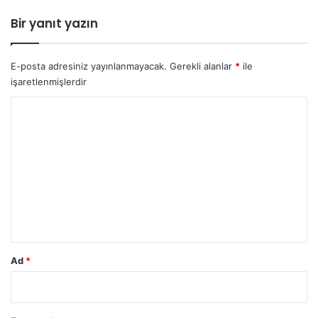
Bir yanıt yazın
E-posta adresiniz yayınlanmayacak.
Gerekli alanlar
*
ile
işaretlenmişlerdir
Y
o
r
u
m
*
Ad
*