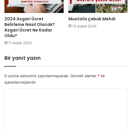
2024 Asgari Ücret
Mustafa çabuk Mehdi
Belirleme Nasıl Olacak?
13 Şubat 2024
Asgari Ücret Ne Kadar
Oldu?
11 Aralık 2023
Bir yanıt yazın
E-posta adresiniz yayınlanmayacak.
Gerekli alanlar
*
ile
işaretlenmişlerdir
Y
o
r
u
m