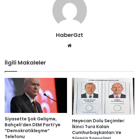
HaberGzt
Web
sitesi
İlgili Makaleler
Siyasette Şok Gelişme,
Heyecan Dolu Seçimler:
Bahçeli’den DEM Parti’ye
İkinci Tura Kalan
“Demokratikleşme”
Cumhurbaşkanları Ve
Telefonu
Sürpriz Sonuçlar!