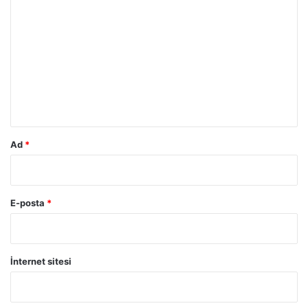
o
r
u
m
*
Ad
*
E-posta
*
İnternet sitesi