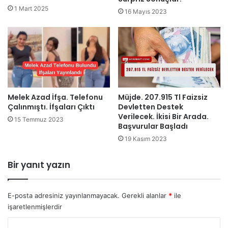
1 Mart 2025
16 Mayıs 2023
Melek Azad İfşa. Telefonu
Müjde. 207.915 Tl Faizsiz
Çalınmıştı. İfşaları Çıktı
Devletten Destek
Verilecek. İkisi Bir Arada.
15 Temmuz 2023
Başvurular Başladı
19 Kasım 2023
Bir yanıt yazın
E-posta adresiniz yayınlanmayacak.
Gerekli alanlar
*
ile
işaretlenmişlerdir
Y