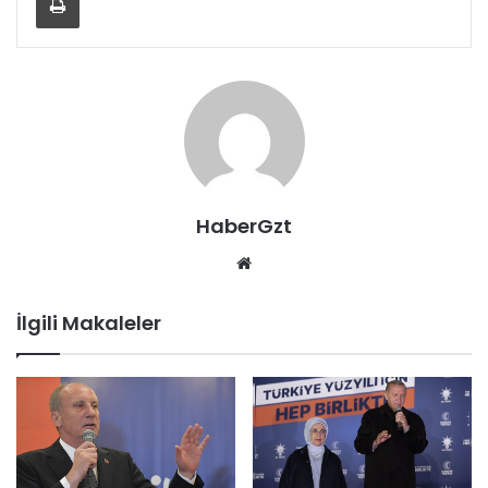
HaberGzt
Web
sitesi
İlgili Makaleler