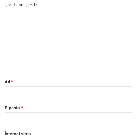
işaretlenmişlerdir
Y
o
r
u
m
*
Ad
*
E-posta
*
İnternet sitesi