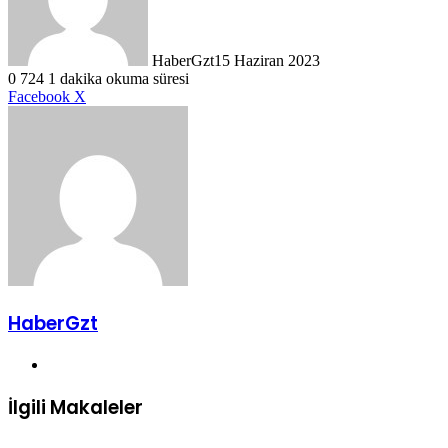
HaberGzt
15 Haziran 2023
0
724
1 dakika okuma süresi
LinkedIn
Tumblr
Pinterest
Reddit
VKontakte
E-
Yazdır
Facebook
X
Posta
ile
paylaş
HaberGzt
Web
sitesi
İlgili Makaleler