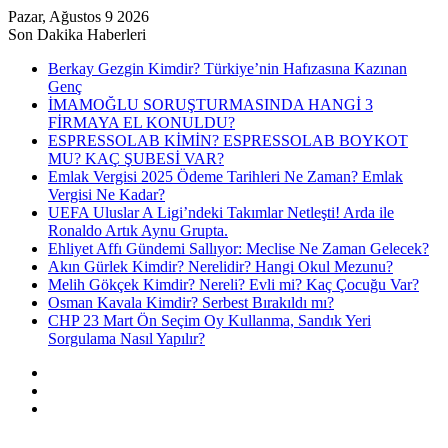
Pazar, Ağustos 9 2026
Son Dakika Haberleri
Berkay Gezgin Kimdir? Türkiye’nin Hafızasına Kazınan
Genç
İMAMOĞLU SORUŞTURMASINDA HANGİ 3
FİRMAYA EL KONULDU?
ESPRESSOLAB KİMİN? ESPRESSOLAB BOYKOT
MU? KAÇ ŞUBESİ VAR?
Emlak Vergisi 2025 Ödeme Tarihleri Ne Zaman? Emlak
Vergisi Ne Kadar?
UEFA Uluslar A Ligi’ndeki Takımlar Netleşti! Arda ile
Ronaldo Artık Aynu Grupta.
Ehliyet Affı Gündemi Sallıyor: Meclise Ne Zaman Gelecek?
Akın Gürlek Kimdir? Nerelidir? Hangi Okul Mezunu?
Melih Gökçek Kimdir? Nereli? Evli mi? Kaç Çocuğu Var?
Osman Kavala Kimdir? Serbest Bırakıldı mı?
CHP 23 Mart Ön Seçim Oy Kullanma, Sandık Yeri
Sorgulama Nasıl Yapılır?
Kayıt
Ol
Rastgele
Makale
Kenar
Bölmesi