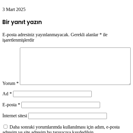
3 Mart 2025
Bir yanıt yazın
E-posta adresiniz yayınlanmayacak.
Gerekli alanlar
*
ile
işaretlenmişlerdir
Yorum
*
Ad
*
E-posta
*
İnternet sitesi
Daha sonraki yorumlarımda kullanılması için adım, e-posta
adresim ve site adresim bu tarayıcıya kaydedilsin.