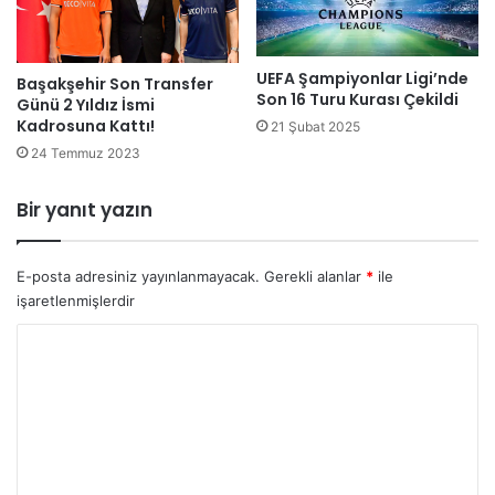
UEFA Şampiyonlar Ligi’nde
Başakşehir Son Transfer
Son 16 Turu Kurası Çekildi
Günü 2 Yıldız İsmi
Kadrosuna Kattı!
21 Şubat 2025
24 Temmuz 2023
Bir yanıt yazın
E-posta adresiniz yayınlanmayacak.
Gerekli alanlar
*
ile
işaretlenmişlerdir
Y
o
r
u
m