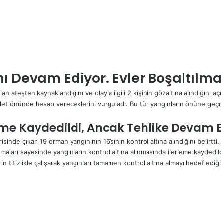
 Devam Ediyor. Evler Boşaltılm
kılan ateşten kaynaklandığını ve olayla ilgili 2 kişinin gözaltına alındığını
alet önünde hesap vereceklerini vurguladı. Bu tür yangınların önüne geçme
me Kaydedildi, Ancak Tehlike Devam 
inde çıkan 19 orman yangınının 16’sının kontrol altına alındığını belirtti
şmaları sayesinde yangınların kontrol altına alınmasında ilerleme kayd
 titizlikle çalışarak yangınları tamamen kontrol altına almayı hedeflediği b