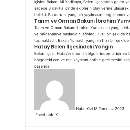
İçişleri Bakanı Ali Yerlikaya, Belen ilçesinden gelen y
sadece 8 dakika içinde ekiplerin olay yerine ulaşarak
belirtti. Bu durum, yangının yayılmasını engellemek v
Tarım ve Orman Bakanı İbrahim Yuma
Tarım ve Orman Bakanı İbrahim Yumaklı da yangın ihbar
ve müdahaleye başladığını söyledi. Hızlı bir şekilde
taşımaktadır. Bakan Yumaklı, yangının hızlı bir şekilde 
Hatay Belen İlçesindeki Yangın
Belen ilçesi, Hatay’ın önemli bölgelerinden biridir ve
bölgedeki can ve mal kaybının önüne geçilmesini sağla
başarıdır.
HaberGzt
18 Temmuz 2023
LinkedIn
Tumblr
Pinterest
Reddit
VKontakte
E-
Yazdır
Facebook
X
Posta
ile