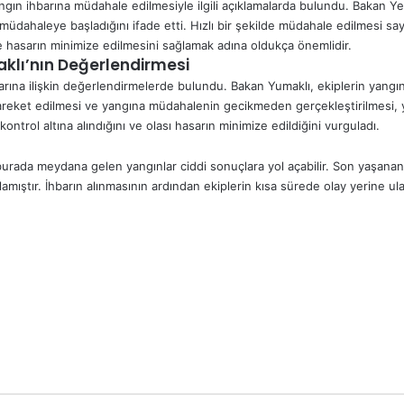
angın ihbarına müdahale edilmesiyle ilgili açıklamalarda bulundu. Bakan Yer
 müdahaleye başladığını ifade etti. Hızlı bir şekilde müdahale edilmesi s
e hasarın minimize edilmesini sağlamak adına oldukça önemlidir.
klı’nın Değerlendirmesi
ına ilişkin değerlendirmelerde bulundu. Bakan Yumaklı, ekiplerin yangın 
 hareket edilmesi ve yangına müdahalenin gecikmeden gerçekleştirilmesi
kontrol altına alındığını ve olası hasarın minimize edildiğini vurguladı.
 burada meydana gelen yangınlar ciddi sonuçlara yol açabilir. Son yaşanan
mıştır. İhbarın alınmasının ardından ekiplerin kısa sürede olay yerine ula