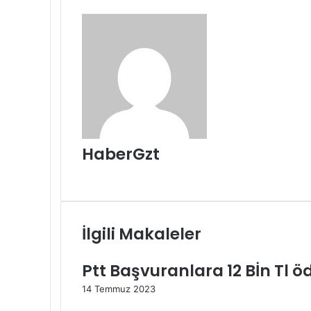
paylaş
HaberGzt
Web
sitesi
İlgili Makaleler
Ptt Başvuranlara 12 Bİn Tl ö
14 Temmuz 2023