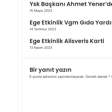
Ysk Başkanı Ahmet Yener’de
15 Mayıs 2023
Ege Etkinlik Vgm Gıda Yard
14 Temmuz 2023
Ege Etkinlik Alisveris Karti
13 Kasım 2023
Bir yanıt yazın
E-posta adresiniz yayınlanmayacak.
Gerekli alanlar
*
i
Y
o
r
u
m
*