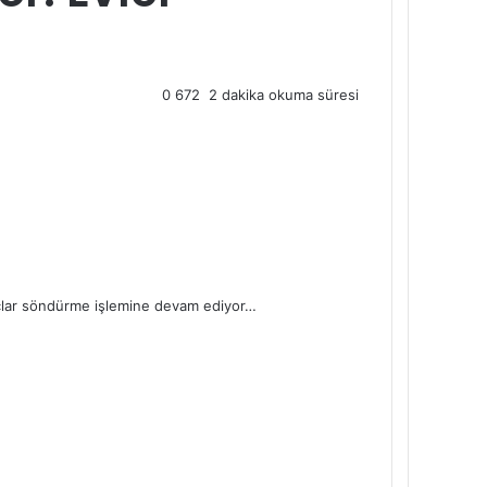
0
672
2 dakika okuma süresi
açlar söndürme işlemine devam ediyor…