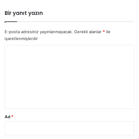
Bir yanıt yazın
E-posta adresiniz yayınlanmayacak.
Gerekli alanlar
*
ile
işaretlenmişlerdir
Y
o
r
u
m
*
Ad
*