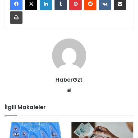
Yazdır
HaberGzt
Web
sitesi
İlgili Makaleler